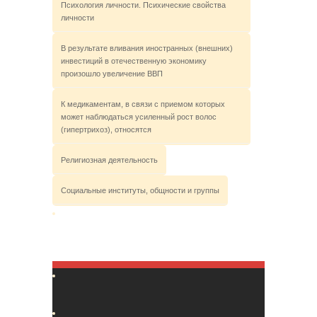
Психология личности. Психические свойства
личности
В результате вливания иностранных (внешних)
инвестиций в отечественную экономику
произошло увеличение ВВП
К медикаментам, в связи с приемом которых
может наблюдаться усиленный рост волос
(гипертрихоз), относятся
Религиозная деятельность
Социальные институты, общности и группы