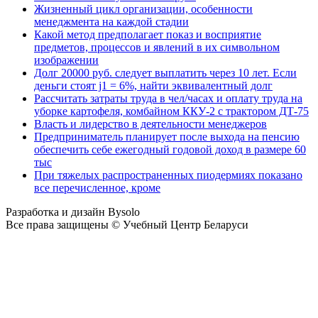
Жизненный цикл организации, особенности
менеджмента на каждой стадии
Какой метод предполагает показ и восприятие
предметов, процессов и явлений в их символьном
изображении
Долг 20000 руб. следует выплатить через 10 лет. Если
деньги стоят j1 = 6%, найти эквивалентный долг
Рассчитать затраты труда в чел/часах и оплату труда на
уборке картофеля, комбайном ККУ-2 с трактором ДТ-75
Власть и лидерство в деятельности менеджеров
Предприниматель планирует после выхода на пенсию
обеспечить себе ежегодный годовой доход в размере 60
тыс
При тяжелых распространенных пиодермиях показано
все перечисленное, кроме
Разработка и дизайн Bysolo
Все права защищены © Учебный Центр Беларуси