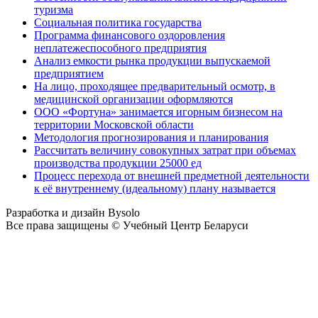
туризма
Социальная политика государства
Программа финансового оздоровления
неплатежеспособного предприятия
Анализ емкости рынка продукции выпускаемой
предприятием
На лицо, проходящее предварительный осмотр, в
медицинской организации оформляются
ООО «Фортуна» занимается игорным бизнесом на
территории Московской области
Методология прогнозирования и планирования
Рассчитать величину совокупных затрат при объемах
производства продукции 25000 ед
Процесс перехода от внешней предметной деятельности
к её внутреннему (идеальному) плану называется
Разработка и дизайн Bysolo
Все права защищены © Учебный Центр Беларуси