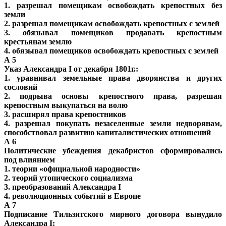
1. разрешал помещикам освобождать крепостных без
земли
2. разрешал помещикам освобождать крепостных с землей
3. обязывал помещиков продавать крепостным
крестьянам землю
4. обязывал помещиков освобождать крепостных с землей
А 5
Указ Александра I от декабря 1801г.:
1. уравнивал земельные права дворянства и других
сословий
2. подрыва основы крепостного права, разрешая
крепостным выкупаться на волю
3. расширял права крепостников
4. разрешал покупать незаселенные земли недворянам,
способствовал развитию капиталистических отношений
А 6
Политические убеждения декабристов сформировались
под влиянием
1. теории «официальной народности»
2. теорий утопического социализма
3. преобразований Александра I
4. революционных событий в Европе
А 7
Подписание Тильзитского мирного договора вынудило
Александра I: