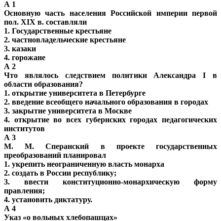
А 1
Основную часть населения Российской империи первой
пол. XIX в. составляли
1. Государственные крестьяне
2. частновладельческие крестьяне
3. казаки
4. горожане
А 2
Что являлось следствием политики Александра I в
области образования?
1. открытие университета в Петербурге
2. введение всеобщего начального образования в городах
3. закрытие университета в Москве
4. открытие во всех губернских городах педагогических
институтов
А 3
М. М. Сперанский в проекте государственных
преобразований планировал
1. укрепить неограниченную власть монарха
2. создать в России республику;
3. ввести конституционно-монархическую форму
правления;
4. установить диктатуру.
А 4
Указ «о вольных хлебопашцах»