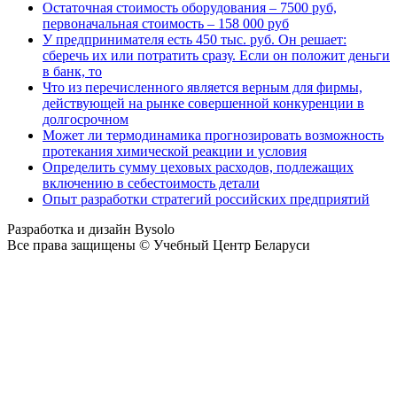
Остаточная стоимость оборудования – 7500 руб,
первоначальная стоимость – 158 000 руб
У предпринимателя есть 450 тыс. руб. Он решает:
сберечь их или потратить сразу. Если он положит деньги
в банк, то
Что из перечисленного является верным для фирмы,
действующей на рынке совершенной конкуренции в
долгосрочном
Может ли термодинамика прогнозировать возможность
протекания химической реакции и условия
Определить сумму цеховых расходов, подлежащих
включению в себестоимость детали
Опыт разработки стратегий российских предприятий
Разработка и дизайн Bysolo
Все права защищены © Учебный Центр Беларуси