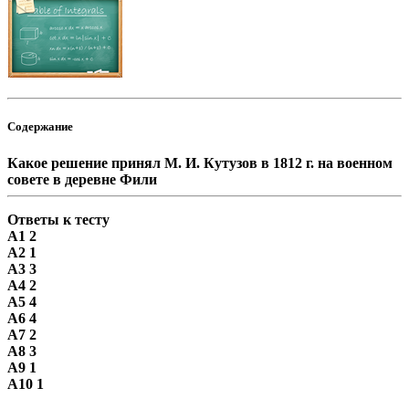
Содержание
Какое решение принял М. И. Кутузов в 1812 г. на военном
совете в деревне Фили
Ответы к тесту
А1 2
А2 1
А3 3
А4 2
А5 4
А6 4
А7 2
А8 3
А9 1
А10 1