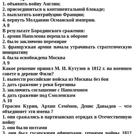
1. объявить войну Англии;
2. присоединиться к континентальной блокаде;
3. выплатить контрибуцию Франции;
4. вернуть Молдавию Османской империи.
А 8
В результате Бородинского сражения:
1. армия Наполеона перешла к обороне
2. было заключено перемирие
3. французская армия начала утрачивать стратегическую
инициативу
4. была освобождена Москва
А 9
Какое решение принял М. И. Кутузов в 1812 г. на военном
совете в деревне Фили?
1. вывести российские войска из Москвы без боя
2. дать сражение у реки Березины
3. заключить соглашение с Наполеоном
4. дать сражение под Смоленском
А 10
Герасим Курин, Архип Семёнов, Денис Давыдов – что
объединяет эти имена ?
1. они сражались в партизанских отрядах в Отечественную
войну
2. они были поэтами
3. они был гусарскими офицерами, героями войны 1812