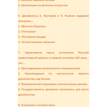
3. Наличие широких витрин
4. Ориентация на античное искусство
6. Декабристы А. Бестужев и К. Рылеев издавали
альманах…
1. «Вестник Европы»
2. «Телескоп»
3. «Полярная звезда»
4. «Отечественные записки»
7. Характерные черты положения Русской
православной церкви в первой половине XIX века, -
это…
1. Преследование религиозного инакомыслия
2. Преобладание по численности чёрного
духовенства над белым
3. Паломничество верующих в религиозные центры
4. Государственное денежное жалованье для всего
духовенства
8. Установить соответствие: