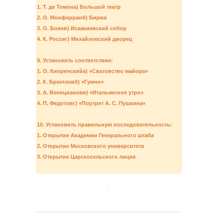
1. Т. де Томона) Большой театр
2. О. Монферранб) Биржа
3. О. Бовев) Исаакиевский собор
4. К. Россиг) Михайловский дворец
9. Установить соответствие:
1. О. Кипренскийа) «Сватовство майора»
2. К. Брюлловб) «Гумно»
3. А. Венециановв) «Итальянское утро»
4. П. Федотовг) «Портрет А. С. Пушкина»
10. Установить правильную последовательность:
1. Открытие Академии Генерального штаба
2. Открытие Московского университета
3. Открытие Царскосельского лицея