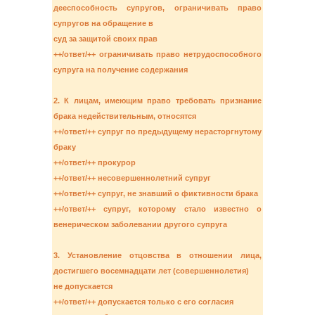
дееспособность супругов, ограничивать право
супругов на обращение в
суд за защитой своих прав
++/ответ/++ ограничивать право нетрудоспособного
супруга на получение содержания
2. К лицам, имеющим право требовать признание
брака недействительным, относятся
++/ответ/++ супруг по предыдущему нерасторгнутому
браку
++/ответ/++ прокурор
++/ответ/++ несовершеннолетний супруг
++/ответ/++ супруг, не знавший о фиктивности брака
++/ответ/++ супруг, которому стало известно о
венерическом заболевании другого супруга
3. Установление отцовства в отношении лица,
достигшего восемнадцати лет (совершеннолетия)
не допускается
++/ответ/++ допускается только с его согласия