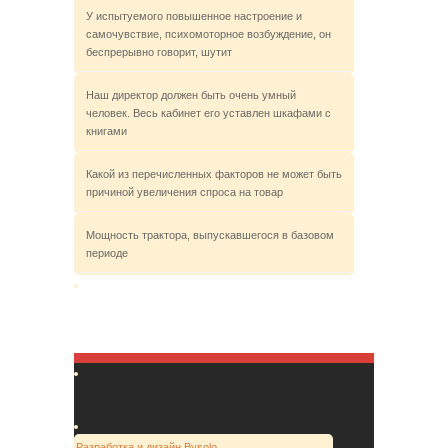
У испытуемого повышенное настроение и
самочувствие, психомоторное возбуждение, он
беспрерывно говорит, шутит
Наш директор должен быть очень умный
человек. Весь кабинет его уставлен шкафами с
книгами
Какой из перечисленных факторов не может быть
причиной увеличения спроса на товар
Мощность трактора, выпускавшегося в базовом
периоде
Разработка и дизайн Bysolo