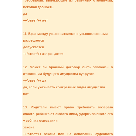
требования, вытекающие из семейных отношений,
исковая давность
да
++/ответ/++ нет
11. Брак между усыновителями и усыновленными
разрешается
допускается
++/ответ/++ запрещается
12. Может ли брачный договор быть заключен в
отношении будущего имущества супругов
++/ответ/++ да
да, если указывать конкретные виды имущества
нет
13. Родители имеют право требовать возврата
своего ребенка от любого лица, удерживающего его
у себя на основании
закона
++/ответ/++ закона или на основании судебного