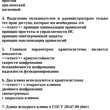
простой
циклической
косвенной
4. Выделения пользователем и администраторам только
тех прав доступа, которые им необходимы это
++/ответ/++ принцип минимазации привилегий
принцип простоты и управляемости ИС
принцип многоуровневой защиты
принцип максимизации привилегий
5. Главным параметром криптосистемы является
показатель
++/ответ/++ криптостойкости
скорости шифрования
безошибочности шифрования
надежности функционирования
6. Два ключа используются в криптосистемах
++/ответ/++ с открытым ключом
двойного шифрования
симметричных
с закрытым ключом
7. Длина исходного ключа в ГОСТ 28147-89 (бит)