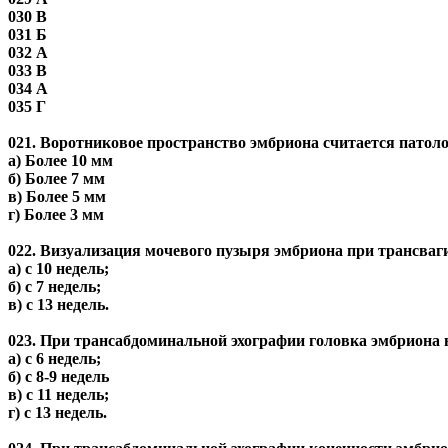
030 В
031 Б
032 А
033 В
034 А
035 Г
021. Воротниковое пространство эмбриона считается патоло
а) Более 10 мм
б) Более 7 мм
в) Более 5 мм
г) Более 3 мм
022. Визуализация мочевого пузыря эмбриона при трансва
а) с 10 недель;
б) с 7 недель;
в) с 13 недель.
023. При трансабдоминальной эхографии головка эмбриона 
а) с 6 недель;
б) с 8-9 недель
в) с 11 недель;
г) с 13 недель.