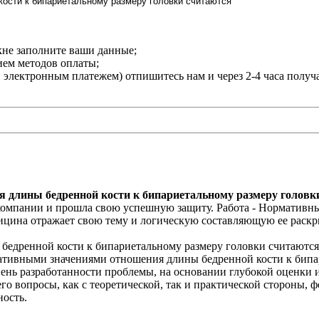
кне заполните ваши данные;
нием методов оплаты;
и электронным платежем) отпишитесь нам и через 2-4 часа получ
длины бедренной кости к бипариетальному размеру головки
компании и прошла свою успешную защиту. Работа - Нормативн
ицина отражает свою тему и логическую составляющую ее раскр
едренной кости к бипариетальному размеру головки считаются
рмативными значениями отношения длины бедренной кости к бип
пень разработанности проблемы, на основании глубокой оценки и
го вопросы, как с теоретической, так и практической стороны, 
ность.