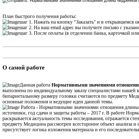
План быстрого получения работы:
шаг 1. Нажать на кнопку "Заказать" и в открывшемся о
шаг 2. На ваш email адрес вы получите письмо с указа
шаг 3. После оплаты (в отделении банка, карточкой ил
О самой работе
Данная работа
Нормативными значениями отношения 
выполнена по индивидуальному заказу специалистами нашей 
бипариетальному размеру головки считаются по предмету Мед
основные положения и ведущие идеи данной темы.
Работа - Нормативными значениями отношения длины б
источники, год сдачи и защиты работы – 2017 г. В работе Но
раскрывается актуальность темы исследования, отражается сте
предмету Медицина рассмотрен всесторонне объект анализа и е
присутствует логика изложения материала и его последователь