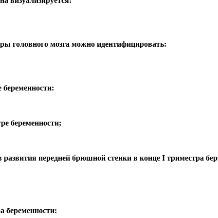
на визуализируется:
уры головного мозга можно идентифицировать:
е беременности:
тре беременности;
в развития передней брюшной стенки в конце I триместра бе
ра беременности: