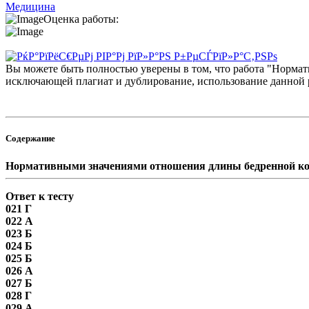
Медицина
Оценка работы:
Вы можете быть полностью уверены в том, что работа "Норма
исключающей плагиат и дублирование, использование данной р
Содержание
Нормативными значениями отношения длины бедренной кос
Ответ к тесту
021 Г
022 А
023 Б
024 Б
025 Б
026 А
027 Б
028 Г
029 А