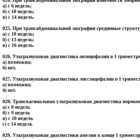
024. При трансабдоминальной эхографии конечности эмбрио
а) с 6 недель;
б) с 10 недель;
в) с 14 недель.
025. При трансабдоминальной эхографии срединные структ
а) с 10 недель;
б) с 13 недель;
в) с 16 недель.
026. Ультразвуковая диагностика анэнцефалии в I триместр
а) возможна;
б) нет.
027. Ультразвуковая диагностика лиссэнцефалии в I тримес
а) возможна;
б) нет.
028. Трансвагинальная ультразвуковая диагностика пороко
а) с 8 недель
б) с 9 недель
в) с 10 недель
г) с 14 недель
029. Ультразвуковая диагностики амелии в конце I тримест