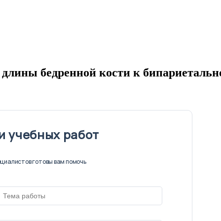
лины бедренной кости к бипариетально
и учебных работ
циалистов готовы вам помочь