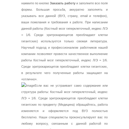
нажмите по кнопке
Заказать работу
и заполните все поля
формы. Большая просьба, аккуратно заполнять и
указывать все данной (ВУЗ, страну, email и телефон),
ваши пожелания и требования к работе. При написании
данной работы (Костный мозг гиперклеточный, индекс Л/Э
= 1/6. Среди эритрокариоцитов преобладают клетки
гигантских) используется только свежая литература.
Научный подход и профессионализм работников нашей
компании позволяют провести качественное выполнение
работы Костный мозг гиперклеточный, индекс Л/Э = 1/6.
Среди эритрокариоцитов преобладают клетки гигантских,
в результате чего полученные работы защищают на
«отлично».
Если вас не устраивает само содержание или
структура работы: Костный мозг гиперклеточный, индекс
Л/Э = 1/6. Среди эритрокариоцитов преобладают клетки
гигантских по предмету (Медицина) обращайтесь, работа
изменяется и оформляется под ВУЗ полностью
бесплатно. Наши специалисты проконсультируют вас по
любому вопросу, связанным с данной работой по