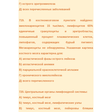
Г) острого эритромиелоза
Д) всех перечисленных заболеваний
719. В костномозговом пунктате найдено:
миелокариоцитов 15 тыс/мкл, лимфоцитов 65%
единичные гранулоциты и эритробласты,
повышенный процент плазматических клеток,
липофагов, содержащих бурый пигмент.
Мегакариоциты не обнаружены. Указанная картина
костного мозга характерна для:
А) апластической фазы острого лейкоза
Б) апластической анемии
В) парциальной красноклеточной аплазии
Г) хронического миелолейкоза
Д) всего перечисленного
720. Центральные органы лимфоидной системы:
А) тимус, костный мозг
Б) тимус, костный мозг, лимфатические узлы
В) тимус, костный мозг, пейеровы бляшки