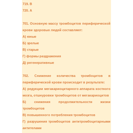
719. В
720. А
701. Основную массу тромбоцитов периферической
крови здоровых людей составляют:
А) юные
Б) зрелые
В) старые
Г) формы раздражения
Д) регенеративные
702. Снижение количества тромбоцитов в
периферической крови происходит в результате:
А) редукции мегакариоцитарного аппарата костного
мозга, отшнуровки тромбоцитов от мегакариоцитов
Б) снижения продолжительности жизни
тромбоцитов
В) повышенного потребления тромбоцитов
Г) разрушения тромбоцитов антитромбоцитарными
антителами