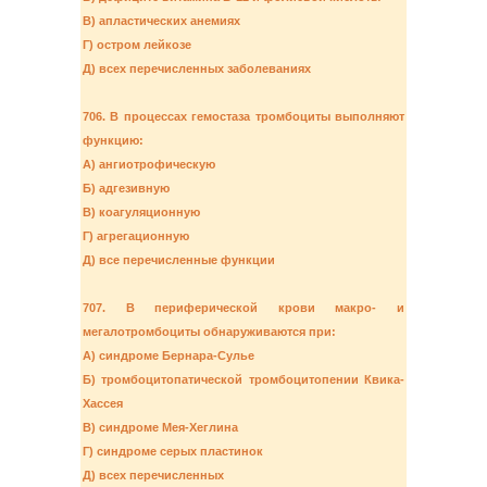
В) апластических анемиях
Г) остром лейкозе
Д) всех перечисленных заболеваниях
706. В процессах гемостаза тромбоциты выполняют
функцию:
А) ангиотрофическую
Б) адгезивную
В) коагуляционную
Г) агрегационную
Д) все перечисленные функции
707. В периферической крови макро- и
мегалотромбоциты обнаруживаются при:
А) синдроме Бернара-Сулье
Б) тромбоцитопатической тромбоцитопении Квика-
Хассея
В) синдроме Мея-Хеглина
Г) синдроме серых пластинок
Д) всех перечисленных