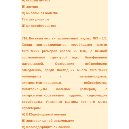
А) острый лейкоз
Б) анемия
В) миеломная болезнь
Г) агранулоцитоз
Д) микросфероцитоз
718. Костный мозг гиперклеточный, индекс Л/Э = 1/6.
Среди эритрокариоцитов преобладают клетки
гигантских размеров (более 25 мкм) с нежной
хроматиновой структурой ядер, базофильной
цитоплазмой. Созревание нейтрофилов
замедленно, среди последних много гигантских
миелоцитов и метамиелоцитов,
гиперсегментированных нейтрофилов,
мегакариоциты больших размеров, с
гиперсегментированными ядрами, содержащие
тромбоциты. Указанная картина костного мозга
характерна:
А) В12-дефицитной анемии
Б) эритроцитарной энзимопатии
В) железодефицитной анемии