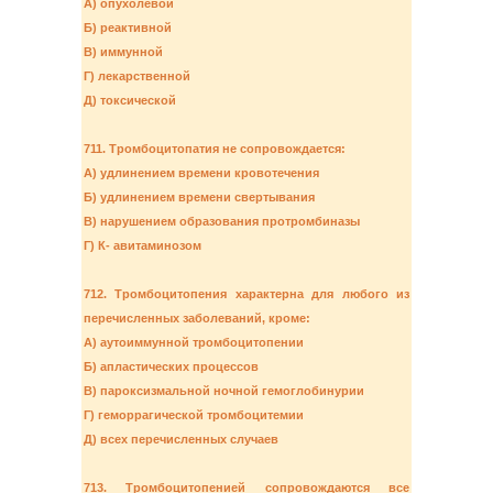
А) опухолевой
Б) реактивной
В) иммунной
Г) лекарственной
Д) токсической
711. Тромбоцитопатия не сопровождается:
А) удлинением времени кровотечения
Б) удлинением времени свертывания
В) нарушением образования протромбиназы
Г) К- авитаминозом
712. Тромбоцитопения характерна для любого из
перечисленных заболеваний, кроме:
А) аутоиммунной тромбоцитопении
Б) апластических процессов
В) пароксизмальной ночной гемоглобинурии
Г) геморрагической тромбоцитемии
Д) всех перечисленных случаев
713. Тромбоцитопенией сопровождаются все