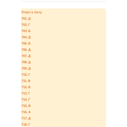
Ответ к тесту
701. Д
702. Г
703. Б
704. Д
705. Б
706. Д
707. Д
708. Д
709. Д
710. Г
711. В
712. Б
713. Г
714. Г
715. В
716. А
717. Д
718. Г