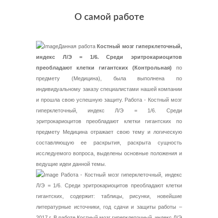
О самой работе
Данная работа
Костный мозг гиперклеточный,
индекс Л/Э = 1/6. Среди эритрокариоцитов
преобладают клетки гигантских (Контрольная)
по
предмету (Медицина), была выполнена по
индивидуальному заказу специалистами нашей компании
и прошла свою успешную защиту. Работа - Костный мозг
гиперклеточный, индекс Л/Э = 1/6. Среди
эритрокариоцитов преобладают клетки гигантских по
предмету Медицина отражает свою тему и логическую
составляющую ее раскрытия, раскрыта сущность
исследуемого вопроса, выделены основные положения и
ведущие идеи данной темы.
Работа - Костный мозг гиперклеточный, индекс
Л/Э = 1/6. Среди эритрокариоцитов преобладают клетки
гигантских, содержит: таблицы, рисунки, новейшие
литературные источники, год сдачи и защиты работы –
2017 г. В работе Костный мозг гиперклеточный, индекс Л/Э