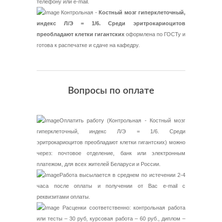
телефону или e-mail.
Контрольная -
Костный мозг гиперклеточный,
индекс Л/Э = 1/6. Среди эритрокариоцитов
преобладают клетки гигантских
оформлена по ГОСТу и
готова к распечатке и сдаче на кафедру.
Вопросы по оплате
Оплатить работу (Контрольная - Костный мозг
гиперклеточный, индекс Л/Э = 1/6. Среди
эритрокариоцитов преобладают клетки гигантских) можно
через: почтовое отделение, банк или электронным
платежом, для всех жителей Беларуси и России.
Работа высылается в среднем по истечении 2-4
часа после оплаты и получении от Вас e-mail с
реквизитами оплаты.
Расценки соответственно: контрольная работа
или тесты – 30 руб, курсовая работа – 60 руб., диплом –