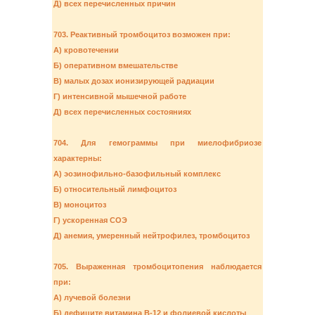
Д) всех перечисленных причин
703. Реактивный тромбоцитоз возможен при:
А) кровотечении
Б) оперативном вмешательстве
В) малых дозах ионизирующей радиации
Г) интенсивной мышечной работе
Д) всех перечисленных состояниях
704. Для гемограммы при миелофибриозе
характерны:
А) эозинофильно-базофильный комплекс
Б) относительный лимфоцитоз
В) моноцитоз
Г) ускоренная СОЭ
Д) анемия, умеренный нейтрофилез, тромбоцитоз
705. Выраженная тромбоцитопения наблюдается
при:
А) лучевой болезни
Б) дефиците витамина В-12 и фолиевой кислоты