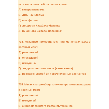
перечисленные заболевания, кроме:
А) гиперспленизма
Б) ДВС - синдрома
В) гемофилии
Г) синдрома Казабаха-Меритта
Д) ни одного из перечисленных
714. Механизм тромбоцитоза при метастазах рака в
костный мозг:
А) реактивный
Б) опухолевой
В) иммунный
Г) синдром занятого места (вытеснение)
Д) возможен любой их перечисленных вариантов
715. Механизм тромбоцитопении при метастазах рака
в костный мозг:
А) реактивный
Б) иммунный
В) синдром занятого места (вытеснение)