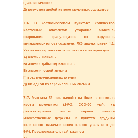
Г) апластический
Д) возможен любой из перечисленных вариантов
716. В костномозговом пунктате: количество
клеточных элементов умеренно снижено,
созревание гранулоцитов не нарушено,
мегакариоцитопоэз сохранен. Л/Э индекс равен 4:1.
Указанная картина костного мозга характерна для:
А) анемии Фанкони
Б) анемии Даймонд-Блекфана
В) апластической анемии
Г) всех перечисленных анемий
Д) ни одной из перечисленных анемий
717. Мужчина 52 лет, жалобы на боли в костях, в
крови моноцитоз (20%), СОЭ-80 мм/ч, на
рентгенограмме костей черепа мелкие
множественные дефекты. В пунктате грудины
количество плазматических клеток увеличено до
50%. Предположительный диагноз: