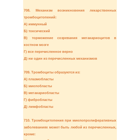
708. Механизм возникновения лекарственных
тромбоцитопений:
А) иммунный
Б) токсический
В) торможение созревания мегакариоцитов в
костном мозге
Г) все перечисленное верно
Д) ни один из перечисленных механизмов
709. Тромбоциты образуются из:
А) плазмобласты
Б) миелобласты
В) мегакариобласты
Г) фибробласты
Д) лимфобласты
710. Тромбоцитопения при миелопролиферативных
заболеваниях может быть любой из перечисленных,
кроме: