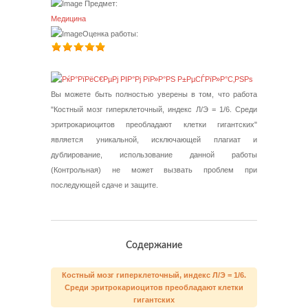
Предмет:
Медицина
Оценка работы:
Вы можете быть полностью уверены в том, что работа
"Костный мозг гиперклеточный, индекс Л/Э = 1/6. Среди
эритрокариоцитов преобладают клетки гигантских"
является уникальной, исключающей плагиат и
дублирование, использование данной работы
(Контрольная) не может вызвать проблем при
последующей сдаче и защите.
Содержание
Костный мозг гиперклеточный, индекс Л/Э = 1/6.
Среди эритрокариоцитов преобладают клетки
гигантских