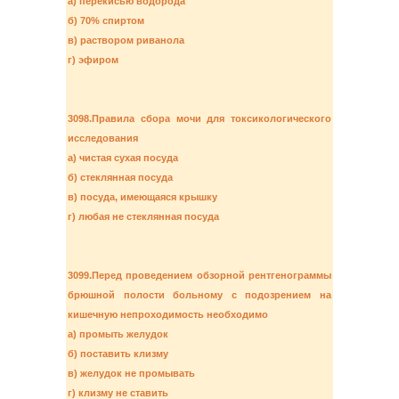
а) перекисью водорода
б) 70% спиртом
в) раствором риванола
г) эфиром
3098.Правила сбора мочи для токсикологического
исследования
а) чистая сухая посуда
б) стеклянная посуда
в) посуда, имеющаяся крышку
г) любая не стеклянная посуда
3099.Перед проведением обзорной рентгенограммы
брюшной полости больному с подозрением на
кишечную непроходимость необходимо
а) промыть желудок
б) поставить клизму
в) желудок не промывать
г) клизму не ставить