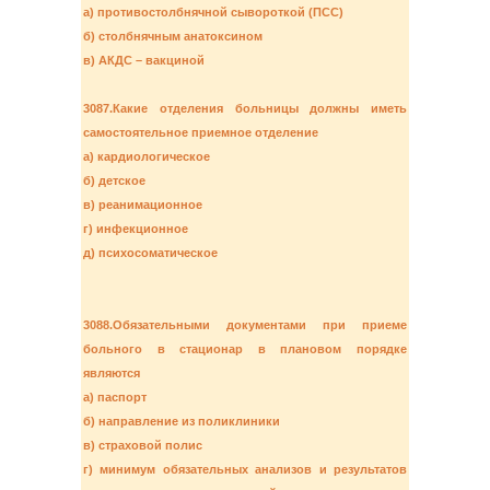
а) противостолбнячной сывороткой (ПСС)
б) столбнячным анатоксином
в) АКДС – вакциной
3087.Какие отделения больницы должны иметь
самостоятельное приемное отделение
а) кардиологическое
б) детское
в) реанимационное
г) инфекционное
д) психосоматическое
3088.Обязательными документами при приеме
больного в стационар в плановом порядке
являются
а) паспорт
б) направление из поликлиники
в) страховой полис
г) минимум обязательных анализов и результатов