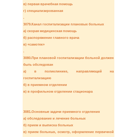
в) первая врачебная помощь
г) специализированная
.
3079.Канал госпитализации плановых больных
а) скорая медицинская помощь
б) распоряжение главного врача
в) «самотек»
.
3080.При плановой госпитализации больной должен
быть обследован
а) в поликлинике, направляющей на
госпитализацию
б) в приемном отделении
в) в профильном отделении стационара
3081.Основные задачи приемного отделения
а) обследование и лечение больных
б) прием и выписка больных
в) прием больных, осмотр, оформление первичной