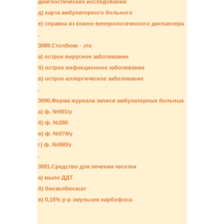
диагностических исследований
д) карта амбулаторного больного
е) справка из кожно-венерологического диспансера
.
3089.Столбняк - это
а) острое вирусное заболевание
б) острое инфекционное заболевание
в) острое аллергическое заболевание
.
3090.Форма журнала записи амбулаторных больных
а) ф. №001/у
б) ф. №266
в) ф. №074/у
г) ф. №060/у
.
3091.Средство для лечения чесотки
а) мыло ДДТ
б) бензилбензоат
в) 0,15% р-р эмульсии карбофоса