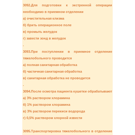
3092.Для подготовки к экстренной операции
необходимо в приемном отделении
а) очистительная клизма
б) брить операционное поле
в) промыть желудок
г) завести зонд в желудок
.
3093.При поступлении в приемное отделение
тяжелобольного проводится
а) полная санитарная обработка
б) частичная санитарная обработка
в) санитарная обработка не проводится
.
3094.После осмотра пациента кушетки обрабатывают
а) 3% раствором хлорамина
б) 1% раствором хлорамина
в) 3% раствором перекиси водорода
г) 0,5% раствором хлорной извести
3095.Транспортировка тяжелобольного в отделение