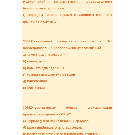
медицинской документации, распределение
больных по отделениям
г) передача телефонограмм в милицию обо всех
несчастных случаях
3082.Санитарный пропускник состоит из 3-х
последовательно расположенных помещений
а) комната для раздевания
б) ванна, душ
в) комната для одевания
г) комната для хранения вещей
д) клизменная
е) смотровая
3083.Утвержденные формы документации
приемного отделения МЗ РФ
а) журнал учета наркотических средств
б) карта выбывшего из стационара
в) правила внутреннего распорядка больницы