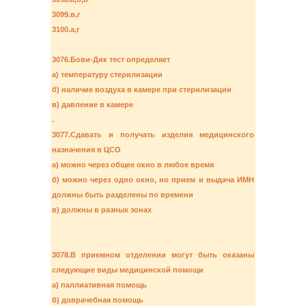
3099.в,г
3100.а,г
3076.Бови-Дик тест определяет
а) температуру стерилизации
б) наличие воздуха в камере при стерилизации
в) давление в камере
.
3077.Сдавать и получать изделия медицинского
назначения в ЦСО
а) можно через общее окно в любое время
б) можно через одно окно, но прием и выдача ИМН
должны быть разделены по времени
в) должны в разных зонах
3078.В приемном отделении могут быть оказаны
следующие виды медицинской помощи
а) паллиативная помощь
б) доврачебная помощь