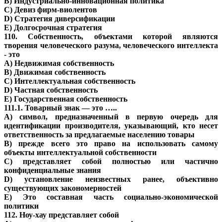
B) Индустриально-инновационная политика
C) Девиз фирм-виолентов
D) Стратегия диверсификации
E) Долгосрочная стратегия
110. Собственность, объектами которой являются
творения человеческого разума, человеческого интеллекта
- это
A) Недвижимая собственность
B) Движимая собственность
C) Интеллектуальная собственность
D) Частная собственность
E) Государственная собственность
111.1. Товарный знак — это …..
A) символ, предназначенный в первую очередь для
идентификации производителя, указывающий, кто несет
ответственность за предлагаемые населению товары
B) прежде всего это право на использовать самому
объекты интеллектуальной собственности
C) представляет собой полностью или частично
конфиденциальные знания
D) установление неизвестных ранее, объективно
существующих закономерностей
E) Это составная часть социально-экономической
политики
112. Ноу-хау представляет собой