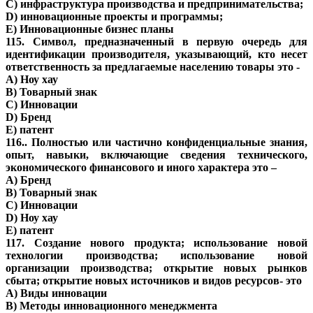
C) инфраструктура производства и предпринимательства;
D) инновационные проекты и программы;
E) Инновационные бизнес планы
115. Символ, предназначенный в первую очередь для
идентификации производителя, указывающий, кто несет
ответственность за предлагаемые населению товары это -
A) Ноу хау
B) Товарный знак
C) Инновации
D) Бренд
E) патент
116.. Полностью или частично конфиденциальные знания,
опыт, навыки, включающие сведения технического,
экономического финансового и иного характера это –
A) Бренд
B) Товарный знак
C) Инновации
D) Ноу хау
E) патент
117. Создание нового продукта; использование новой
технологии производства; использование новой
организации производства; открытие новых рынков
сбыта; открытие новых источников и видов ресурсов- это
A) Виды инновации
B) Методы инновационного менеджмента