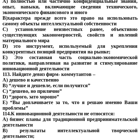
A) полностью или частично конфиденциальные знания,
опыт, навыки, включающие сведения технического,
экономического финансового и иного
B)характера прежде всего это право на использовать
самому объекты интеллектуальной собственности
C) установление неизвестных ранее, объективно
существующих закономерностей, свойств и явлений
материального мира
D) это инструмент, используемый для укрепления
конкурентных позиций предприятия на рынке;
E) Это составная часть социально-экономической
политики, направленная на развитие и стимулирование
инновационной деятельности
113. Найдите девиз фирм- коммутантов –
A) дешево и качественно
В) “лучше и дешевле, если получится”
С) “дешево, но прилично”
D) “дорого, зато хорошо”
Е) “Вы доплачиваете за то, что я решаю именно Ваши
проблемы”
114.К инновационной деятельности не относятся:
A) бизнес планы для традиционной предпринимательской
деятельности
B) результаты интеллектуальной творческой
деятельности;