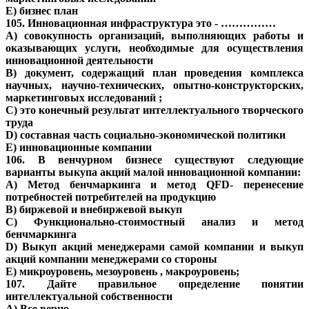
E) бизнес план
105. Инновационная инфраструктура это - ……………
A) совокупность организаций, выполняющих работы и
оказывающих услуги, необходимые для осуществления
инновационной деятельности
B) документ, содержащий план проведения комплекса
научных, научно-технических, опытно-конструкторских,
маркетинговых исследований ;
C) это конечный результат интеллектуального творческого
труда
D) составная часть социально-экономической политики
E) инновационные компании
106. В венчурном бизнесе существуют следующие
варианты выкупа акций малой инновационной компании:
A) Метод бенчмаркинга и метод QFD- перенесение
потребностей потребителей на продукцию
B) биржевой и внебиржевой выкуп
C) Функционально-стоимостный анализ и метод
бенчмаркинга
D) Выкуп акций менеджерами самой компании и выкуп
акций компании менеджерами со стороны
E) микроуровень, мезоуровень , макроуровень;
107. Дайте правильное определение понятии
интеллектуальной собственности
A) Все верно