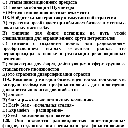
C) Этапы инновационного процесса
D) Новые комбинации Шумпетера
E) Методы инновационного менеджмента
118. Найдите характеристику коммутантной стратегии
A) стратегия преобладает при обычном бизнесе в местных,
локальных масштабах
B) типична для фирм вставших на путь узкой
специализации для ограниченного круга потребителей
C) связана с созданием новых или радикальным
преобразованием старых сегментов рынка, это
первопроходцы в поиске и реализации революционных
решении
D) характерна для фирм, действующих в сфере крупного,
стандартного производства
E) это стратегия диверсификация отрасли
119.. Компания у которой бизнес идея только появилась и,
которую необходимо профинансировать для проведения
дополнительных исследований – это
A) альянс
B) Start-up – «только возникшая компания»
C) Early Stag - «начальная стадия»
D) Expansion – «расширение»
E) Seed – «компания для посева»
120. Они являются разновидностью инвестиционных
фондов, создаются они специально для финансирования