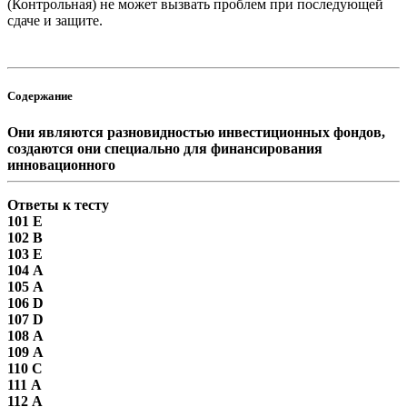
(Контрольная) не может вызвать проблем при последующей
сдаче и защите.
Содержание
Они являются разновидностью инвестиционных фондов,
создаются они специально для финансирования
инновационного
Ответы к тесту
101 E
102 В
103 E
104 А
105 А
106 D
107 D
108 А
109 А
110 С
111 А
112 А