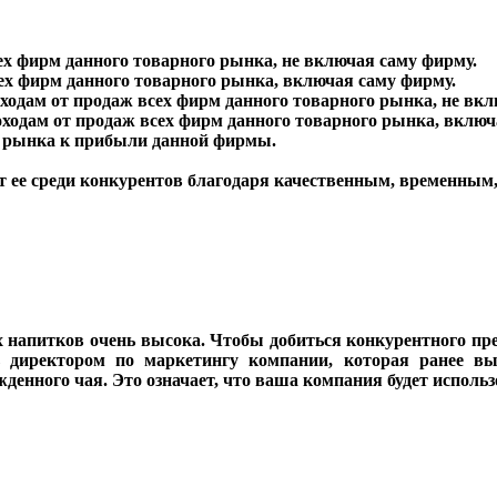
х фирм данного товарного рынка, не включая саму фирму.
х фирм данного товарного рынка, включая саму фирму.
ходам от продаж всех фирм данного товарного рынка, не вкл
ходам от продаж всех фирм данного товарного рынка, включа
о рынка к прибыли данной фирмы.
ет ее среди конкурентов благодаря качественным, временны
х напитков очень высока. Чтобы добиться конкурентного п
директором по маркетингу компании, которая ранее вы
денного чая. Это означает, что ваша компания будет использ