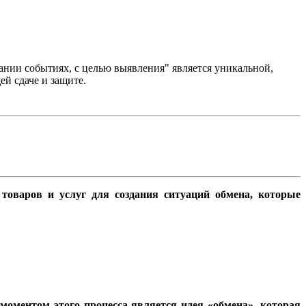
ании событиях, с целью выявления" является уникальной,
й сдаче и защите.
 товаров и услуг для создания ситуаций обмена, которые
оментом этого процесса является идея «обмена», которая