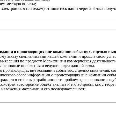
нием методов оплаты;
и электронным платежем) отпишитесь нам и через 2-4 часа получ
рмации о происходящих вне компании событиях, с целью вы
ому заказу специалистами нашей компании и прошла свою успеш
выявления по предмету Маркетинг и коммерческая деятельность
ны основные положения и ведущие идеи данной темы.
 о происходящих вне компании событиях, с целью выявления, со
матического сбора информации о происходящих вне компании соб
отражается степень разработанности проблемы, на основании глу
смотрен всесторонне объект анализа и его вопросы, как с теоре
 изложения материала и его последовательность.