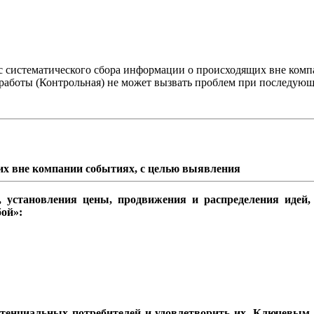
с систематического сбора информации о происходящих вне комп
аботы (Контрольная) не может вызвать проблем при последующе
их вне компании событиях, с целью выявления
и, установления цены, продвижения и распределения идей,
бой»:
тенциальных потребителей и удовлетворить их. Ключевым м