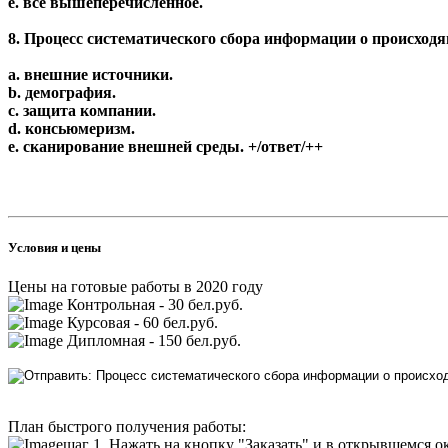
e. все вышеперечисленное.
8. Процесс систематического сбора информации о происход
a. внешние источники.
b. демография.
c. защита компании.
d. консьюмеризм.
e. сканирование внешней среды. +/ответ/++
Условия и цены
Цены на готовые работы в 2020 году
Контрольная - 30 бел.руб.
Курсовая - 60 бел.руб.
Дипломная - 150 бел.руб.
План быстрого получения работы:
шаг 1. Нажать на кнопку "Заказать" и в открывшемся о