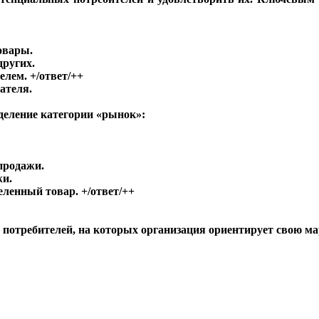
овары.
других.
елем. +/ответ/++
ателя.
деление категории «рынок»:
продажи.
жи.
еленный товар. +/ответ/++
 потребителей, на которых организация ориентирует свою ма