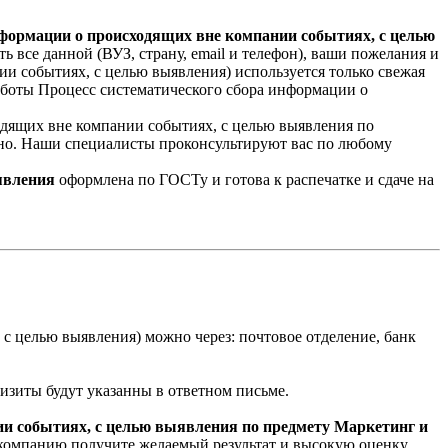
нформации о происходящих вне компании событиях, с целью
ь все данной (ВУЗ, страну, email и телефон), ваши пожелания и
и событиях, с целью выявления) используется только свежая
аботы Процесс систематического сбора информации о
одящих вне компании событиях, с целью выявления по
атно. Наши специалисты проконсультируют вас по любому
явления
оформлена по ГОСТу и готова к распечатке и сдаче на
с целью выявления) можно через: почтовое отделение, банк
квизиты будут указанны в ответном письме.
ии событиях, с целью выявления по предмету Маркетинг и
 компанию получите желаемый результат и высокую оценку.