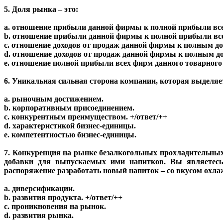
5. Доля рынка – это:
a. отношение прибыли данной фирмы к полной прибыли все
b. отношение прибыли данной фирмы к полной прибыли все
c. отношение доходов от продаж данной фирмы к полным до
d. отношение доходов от продаж данной фирмы к полным до
e. отношение полной прибыли всех фирм данного товарног
6. Уникальная сильная сторона компании, которая выделя
a. рыночным достижением.
b. корпоративным присоединением.
c. конкурентным преимуществом. +/ответ/++
d. характеристикой бизнес-единицы.
e. компетентностью бизнес-единицы.
7. Конкуренция на рынке безалкогольных прохладительны
добавки для выпускаемых ими напитков. Вы являетесь 
распоряжение разработать новый напиток – со вкусом охлаж
a. диверсификации.
b. развития продукта. +/ответ/++
c. проникновения на рынок.
d. развития рынка.