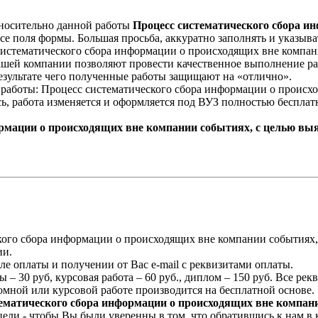
носительно данной работы
Процесс систематического сбора и
се поля формы. Большая просьба, аккуратно заполнять и указыват
систематического сбора информации о происходящих вне компани
ашей компании позволяют провести качественное выполнение р
езультате чего полученные работы защищают на «отлично».
а работы: Процесс систематического сбора информации о происх
сь, работа изменяется и оформляется под ВУЗ полностью беспл
ормации о происходящих вне компании событиях, с целью вы
кого сбора информации о происходящих вне компании событиях, 
ии.
ле оплаты и получении от Вас e-mail с реквизитами оплаты.
 – 30 руб, курсовая работа – 60 руб., диплом – 150 руб. Все ре
мной или курсовой работе производится на бесплатной основе.
ематического сбора информации о происходящих вне компан
цели - чтобы Вы были уверенны в том, что обратившись к нам в