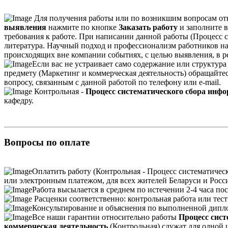
Для получения работы или по возникшим вопросам от
выявления
нажмите по кнопке
Заказать работу
и заполните в
требования к работе. При написании данной работы (Процесс 
литература. Научный подход и профессионализм работников н
происходящих вне компании событиях, с целью выявления, в р
Если вас не устраивает само содержание или структур
предмету (Маркетинг и коммерческая деятельность) обращайте
вопросу, связанным с данной работой по телефону или e-mail.
Контрольная -
Процесс систематического сбора инф
кафедру.
Вопросы по оплате
Оплатить работу (Контрольная - Процесс систематичес
или электронным платежом, для всех жителей Беларуси и Росс
Работа высылается в среднем по истечении 2-4 часа пос
Расценки соответственно: контрольная работа или тесты
Консультирование и объяснения по выполненной дипло
Все наши гарантии относительно работы
Процесс сист
коммерческая деятельность
(Контрольная) служат для одной 