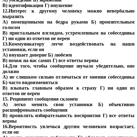
В) идентификация Г) внушение
12.Интерес к другому человеку можно невербально
выразить
А) помещенными на бедра руками Б) пронзительным
голосом
В) пристальным взглядом, устремленным на собеседника
Г) ни один из ответов не верен
13.Коммуникатору легче воздействовать на наши
установки, если он
А) внушает доверие Б) любезен
В) похож на нас самих Г) все ответы верны
14.Для того, чтобы сообщение звучало убедительно, оно
должно
А) не слишком сильно отличаться от мнения собеседника
Б) часто видоизменяться
В) взывать главным образом к страху Г) ни один из
ответов не верен
15. Реципиент сообщения склонен
А) легко менять свои установки Б) объективно
расшифровывать сообщения
В) проявлять избирательность восприятия Г) все ответы
верны
16.Вероятность увлечься другим человеком возрастает,
если он