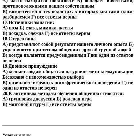
А) часто находится поблизости Б) обладает качествами,
противоположными нашим собственным
В) компетентен в тех областях, в которых мы сами плохо
разбираемся Г) все ответы верны
17.Источники эмпатии:
А) поза Б) глаза, мимика, жесты
В) походка, одежда Г) все ответы верны
18.Стереотипы
А) представляют собой результат нашего личного опыта Б)
укрепляются при тесном общении с другой группой людей
В) всегда являются предубеждениями Г)ни один из ответов
не верен
19.Двойное принуждение
А) мешает людям общаться на уровне мета коммуникации
Б)связано с невозможностью выбора
В) позволяет избежать шизофренического поведения Г) ни
один из ответов не верен
20.К активным методам обучения общению относятся:
А) групповая дискуссия Б) ролевая игра
В) мозговой штурм Г) все ответы верны
Условия и цены