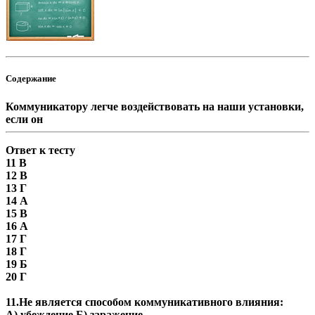
Содержание
Коммуникатору легче воздействовать на наши установки,
если он
Ответ к тесту
11 В
12 В
13 Г
14 А
15 В
16 А
17 Г
18 Г
19 Б
20 Г
11.Не является способом коммуникативного влияния:
А) убеждение Б) заражение