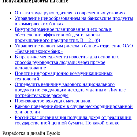
Популярные работы на сайте
Оплата труда руководителя в современных условиях
Управление ценообразованием на банковские продукты
в коммерческих банках
Внутрифирменное планирование и его роль в
обеспечении эффективной деятельности
промышленного предприятия. В – 21 (б)
Управление валютным риском в банке - отделение ОАО
«Белвнешэкономбанк»
В практике менеджмента известны два основных
способа руководства людьми: через прямое
использование
Понятие информационно-коммуникационных
технологий
Определить величину валового национального
продукта по следующим исходным данным: Личные
потребительские расходы
Производство вяжущих материалов.
Каково поведение фирм в случае нескоординированной
олигополии
Российская организация получила доход от реализации
государственной ценной бумаги. По какой ставке
Разработка и дизайн Bysolo