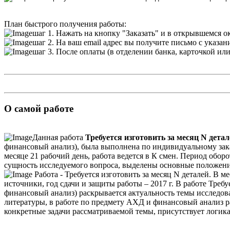
План быстрого получения работы:
шаг 1. Нажать на кнопку "Заказать" и в открывшемся о
шаг 2. На ваш email адрес вы получите письмо с указа
шаг 3. После оплаты (в отделении банка, карточкой ил
О самой работе
Данная работа
Требуется изготовить за месяц N детал
финансовый анализ), была выполнена по индивидуальному зака
месяце 21 рабочий день, работа ведется в К смен. Период об
сущность исследуемого вопроса, выделены основные положени
Работа - Требуется изготовить за месяц N деталей. В 
источники, год сдачи и защиты работы – 2017 г. В работе Требу
финансовый анализ) раскрывается актуальность темы исследова
литературы, в работе по предмету АХД и финансовый анализ ра
конкретные задачи рассматриваемой темы, присутствует логика