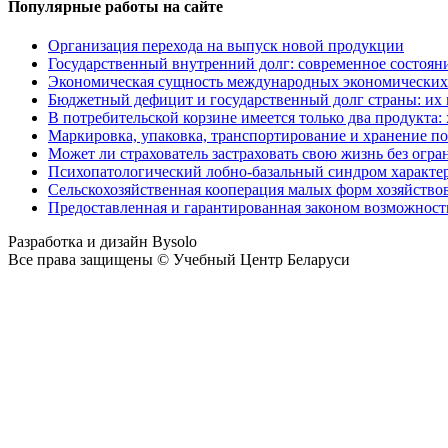
Популярные работы на сайте
Организация перехода на выпуск новой продукции
Государственный внутренний долг: современное состоян
Экономическая сущность международных экономических 
Бюджетный дефицит и государственный долг страны: их
В потребительской корзине имеется только два продукта: 
Маркировка, упаковка, транспортирование и хранение по
Может ли страхователь застраховать свою жизнь без огр
Психопатологический лобно-базальный синдром характер
Сельскохозяйственная кооперация малых форм хозяйств
Предоставленная и гарантированная законом возможность
Разработка и дизайн Bysolo
Все права защищены © Учебный Центр Беларуси