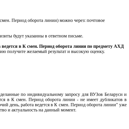
К смен. Период оборота линии) можно через: почтовое
квизиты будут указанны в ответном письме.
та ведется в К смен. Период оборота линии по предмету АХД
нию получите желаемый результат и высокую оценку.
сделанные по индивидуальному запросу для ВУЗов Беларуси и
ется в К смен. Период оборота линии - не имеет дубликатов в
очий день, работа ведется в К смен. Период оборота линии" уже
тво и актуальность на данный момент.