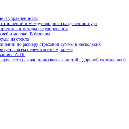
ие и управление им
отношений и международного разделения труда
 причины и методы регулирования
хлеб и молоко. В базовом
суды из стекла
аничений по размеру страховой суммы в нескольких
изуется всем перечисленным, кроме
ования в АПК
 для всех граждан пользоваться чистой, здоровой окружающей