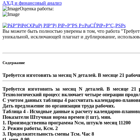
АХД и финансовый анализ
Оценка работы:
Вы можете быть полностью уверены в том, что работа "Требуетс
уникальной, исключающей плагиат и дублирование, использова
Содержание
Требуется изготовить за месяц N деталей. В месяце 21 рабоч
Требуется изготовить за месяц N деталей. В месяце 21 
Технологический процесс включает четыре операции продолжит
С учетом данных таблицы 4 рассчитать календарно-планов
Дать предложение по организации труда рабочих.
Таблица 4 - Исходные данные к расчету календарно-план
Показатели Штучная норма времен (t шт), мин.
1. Производственна программа Nсм, штук/в месяц 11200
2. Режим работы, Ксм. 2
3. Продолжительность смены Тсм. Час 8
t1, мин. 0,90