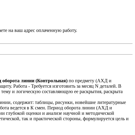
аете на ваш адрес оплаченную работу.
од оборота линии (Контрольная)
по предмету (АХД и
у. Работа - Требуется изготовить за месяц N деталей. В
ю тему и логическую составляющую ее раскрытия, раскрыта
а линии, содержит: таблицы, рисунки, новейшие литературные
работа ведется в К смен. Период оборота линии (АХД и
ии глубокой оценки и анализе научной и методической
етической, так и практической стороны, формулируется цель и