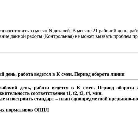
я изготовить за месяц N деталей. В месяце 21 рабочий день, раб
ние данной работы (Контрольная) не может вызвать проблем пр
ий день, работа ведется в К смен. Период оборота линии
рабочий день, работа ведется в К смен. Период оборота
ельность соответственно t1, t2, t3, t4, мин.
ые и построить стандарт – план однопредметной прерывно-п
овых нормативов ОППЛ