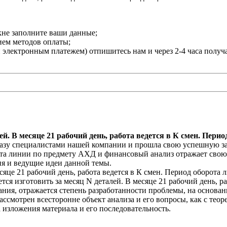
кне заполните ваши данные;
нием методов оплаты;
и электронным платежем) отпишитесь нам и через 2-4 часа получ
ей. В месяце 21 рабочий день, работа ведется в К смен. Пери
зу специалистами нашей компании и прошла свою успешную защит
орота линии по предмету АХД и финансовый анализ отражает сво
я и ведущие идеи данной темы.
месяце 21 рабочий день, работа ведется в К смен. Период оборот
ется изготовить за месяц N деталей. В месяце 21 рабочий день, 
ния, отражается степень разработанности проблемы, на основан
ссмотрен всесторонне объект анализа и его вопросы, как с теор
 изложения материала и его последовательность.