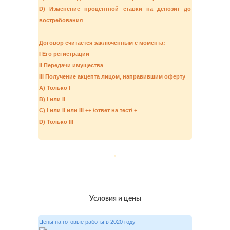
D) Изменение процентной ставки на депозит до
востребования
Договор считается заключенным с момента:
I Его регистрации
II Передачи имущества
III Получение акцепта лицом, направившим оферту
A) Только I
B) I или II
C) I или II или III ++ /ответ на тест/ +
D) Только III
Условия и цены
Цены на готовые работы в 2020 году