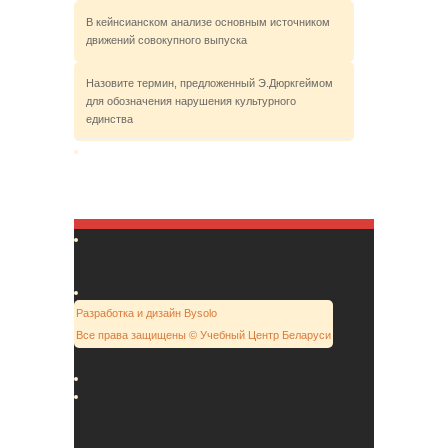
В кейнсианском анализе основным источником
движений совокупного выпуска
Назовите термин, предложенный Э.Дюркгеймом
для обозначения нарушения культурного
единства
Разработка и дизайн Bysolo
Все права защищены © Учебный Центр Беларуси