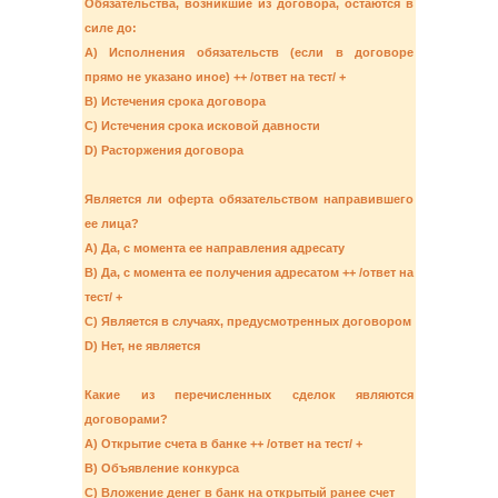
Обязательства, возникшие из договора, остаются в
силе до:
A) Исполнения обязательств (если в договоре
прямо не указано иное) ++ /ответ на тест/ +
B) Истечения срока договора
C) Истечения срока исковой давности
D) Расторжения договора
Является ли оферта обязательством направившего
ее лица?
A) Да, с момента ее направления адресату
B) Да, с момента ее получения адресатом ++ /ответ на
тест/ +
C) Является в случаях, предусмотренных договором
D) Нет, не является
Какие из перечисленных сделок являются
договорами?
A) Открытие счета в банке ++ /ответ на тест/ +
B) Объявление конкурса
C) Вложение денег в банк на открытый ранее счет