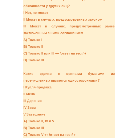
обязанности у других лиц?
I Нет, не может
II Может в случаях, предусмотренных законом
III Может в случаях, предусмотренных ранее
заключенным с ними соглашением
A) Только I
B) Только II
C) Только II или III ++ /ответ на тест/ +
D) Только III
Какие сделки с ценными бумагами из
перечисленных являются односторонними?
I Купля-продажа
II Мена
III Дарение
IV Заем
V Завещание
A) Только II, IV и V
B) Только III
C) Только V ++ /ответ на тест/ +