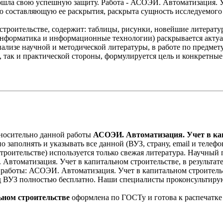
шла свою успешную защиту. Работа - АСОЭИ. Автоматизация. У
 составляющую ее раскрытия, раскрыта сущность исследуемого
троительстве, содержит: таблицы, рисунки, новейшие литературн
нформатика и информационные технологии) раскрывается актуал
нализе научной и методической литературы, в работе по предм
й, так и практической стороны, формулируется цель и конкретны
носительно данной работы
АСОЭИ. Автоматизация. Учет в ка
о заполнять и указывать все данной (ВУЗ, страну, email и телеф
роительстве) используется только свежая литература. Научный
втоматизация. Учет в капитальном строительстве, в результат
ра работы: АСОЭИ. Автоматизация. Учет в капитальном строите
од ВУЗ полностью бесплатно. Наши специалисты проконсультирую
ном строительстве
оформлена по ГОСТу и готова к распечатке 