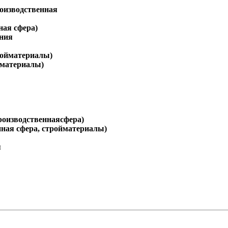
роизводственная
ная сфера)
ения
тройматериалы)
йматериалы)
роизводственнаясфера)
нная сфера, стройматериалы)
я