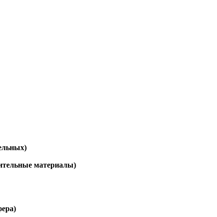
ельных)
оительные материалы)
фера)