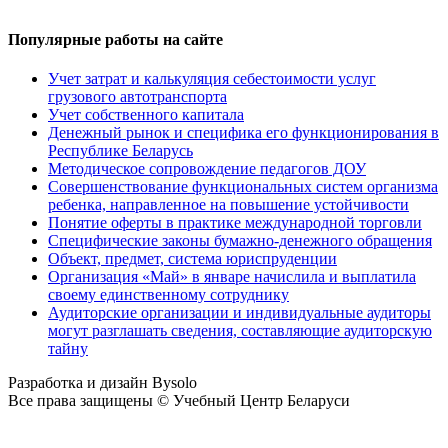
Популярные работы на сайте
Учет затрат и калькуляция себестоимости услуг
грузового автотранспорта
Учет собственного капитала
Денежный рынок и специфика его функционирования в
Республике Беларусь
Методическое сопровождение педагогов ДОУ
Совершенствование функциональных систем организма
ребенка, направленное на повышение устойчивости
Понятие оферты в практике международной торговли
Специфические законы бумажно-денежного обращения
Объект, предмет, система юриспруденции
Организация «Май» в январе начислила и выплатила
своему единственному сотруднику
Аудиторские организации и индивидуальные аудиторы
могут разглашать сведения, составляющие аудиторскую
тайну
Разработка и дизайн Bysolo
Все права защищены © Учебный Центр Беларуси