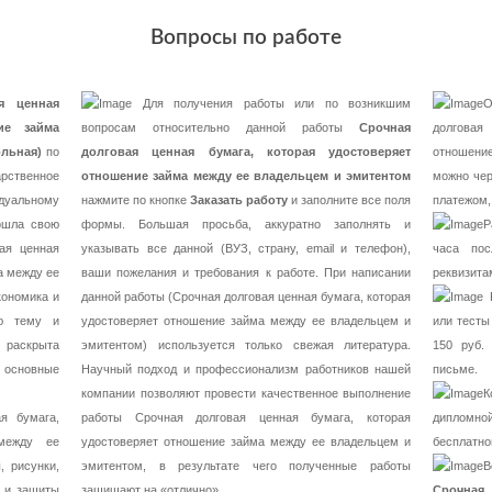
Вопросы по работе
я ценная
Для получения работы или по возникшим
О
ие займа
вопросам относительно данной работы
Срочная
долгова
льная)
по
долговая ценная бумага, которая удостоверяет
отношени
ственное
отношение займа между ее владельцем и эмитентом
можно чер
дуальному
нажмите по кнопке
Заказать работу
и заполните все поля
платежом,
ошла свою
формы. Большая просьба, аккуратно заполнять и
Р
ая ценная
указывать все данной (ВУЗ, страну, email и телефон),
часа пос
а между ее
ваши пожелания и требования к работе. При написании
реквизита
кономика и
данной работы (Срочная долговая ценная бумага, которая
Р
ою тему и
удостоверяет отношение займа между ее владельцем и
или тесты
 раскрыта
эмитентом) используется только свежая литература.
150 руб.
 основные
Научный подход и профессионализм работников нашей
письме.
компании позволяют провести качественное выполнение
К
я бумага,
работы Срочная долговая ценная бумага, которая
дипломно
 между ее
удостоверяет отношение займа между ее владельцем и
бесплатно
, рисунки,
эмитентом, в результате чего полученные работы
В
и и защиты
защищают на «отлично».
Срочная