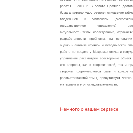
работы – 2017 г. В работе Срочная долгов
бумага, которая удостоверяет отношение займ
владельцем и эмитентом (Макроэко
государственное управление) раск
актуальность темы исследования, отражаетс
разработанности проблемы, на основании
оценки и анализе научной и методической лит
работе по предмету Макроэкономика и госуд
управление рассмотрен всесторонне объект 
его вопросы, как с теоретической, так и пр
стороны, формулируется цель и конкретн
рассматриваемой темы, присутствует логика
материала и его последовательность.
Немного о нашем сервисе