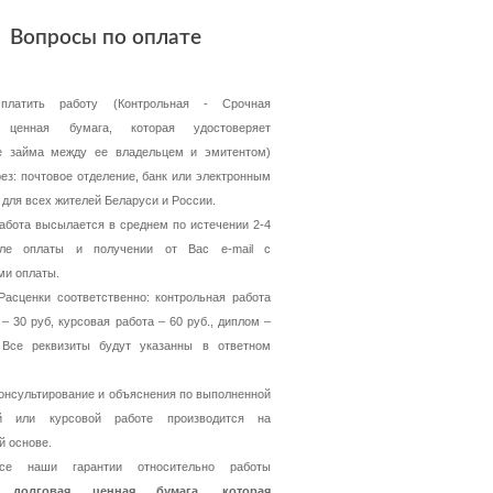
Вопросы по оплате
платить работу (Контрольная - Срочная
я ценная бумага, которая удостоверяет
е займа между ее владельцем и эмитентом)
ез: почтовое отделение, банк или электронным
 для всех жителей Беларуси и России.
абота высылается в среднем по истечении 2-4
ле оплаты и получении от Вас e-mail с
ми оплаты.
асценки соответственно: контрольная работа
 – 30 руб, курсовая работа – 60 руб., диплом –
 Все реквизиты будут указанны в ответном
онсультирование и объяснения по выполненной
й или курсовой работе производится на
й основе.
се наши гарантии относительно работы
 долговая ценная бумага, которая