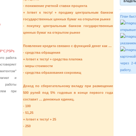
- понижение учетной ставки процента
+ /ответ к тесту/ + продажу центральным банком
План быст
государственных ценных бумаг на открытом рынке
е
- покупку центральным банком государственных
открывше
ценных бумаг на открытом рынке
ш
указанием
Появление кредита связано с функцией денег как …
- средства обращения
карточкой
то работа
+ /ответ к тесту/ + средства платежа
через 2-
остоверяет
- меры стоимости
работу.
митентом"
- средства образования сокровищ
лагиат и
й работы
Доход по сберегательному вкладу при размещение
блем при
500 рулей под 5% годовых в конце первого года
составит … денежных единиц.
- 100
- 51,25
+ /ответ к тесту/ + 25
- 250