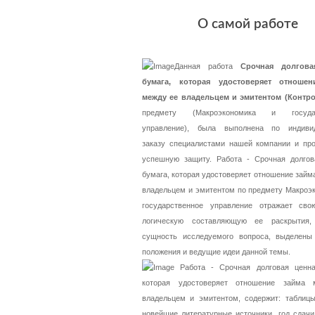
О самой работе
Данная работа
Срочная долгова
бумага, которая удостоверяет отношен
между ее владельцем и эмитентом (Контро
предмету (Макроэкономика и государ
управление), была выполнена по индиви
заказу специалистами нашей компании и пр
успешную защиту. Работа - Срочная долгов
бумага, которая удостоверяет отношение займ
владельцем и эмитентом по предмету Макроэ
государственное управление отражает св
логическую составляющую ее раскрытия,
сущность исследуемого вопроса, выделены
положения и ведущие идеи данной темы.
Работа - Срочная долговая ценна
которая удостоверяет отношение займа
владельцем и эмитентом, содержит: таблицы
новейшие литературные источники, год сдач