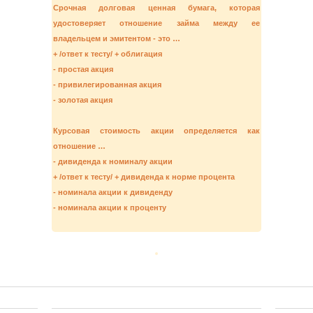
Срочная долговая ценная бумага, которая
удостоверяет отношение займа между ее
владельцем и эмитентом - это …
+ /ответ к тесту/ + облигация
- простая акция
- привилегированная акция
- золотая акция
Курсовая стоимость акции определяется как
отношение …
- дивиденда к номиналу акции
+ /ответ к тесту/ + дивиденда к норме процента
- номинала акции к дивиденду
- номинала акции к проценту