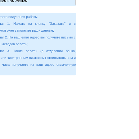
рого получения работы:
шаг 1. Нажать на кнопку "Заказать" и в
мся окне заполните ваши данные;
аг 2. На ваш email адрес вы получите письмо с
 методов оплаты;
шаг 3. После оплаты (в отделении банка,
 или электронным платежем) отпишитесь нам и
4 часа получаете на ваш адрес оплаченную