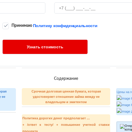
Политику конфиденциальности
Принимаю
Содержание
орая
Срочная долговая ценная бумага, которая
Цены 
 ее
удостоверяет отношение займа между ее
К
владельцем и эмитентом
К
Д
Политика дорогих денег предполагает …
+ /ответ к тесту/ + повышение учетной ставки
процента