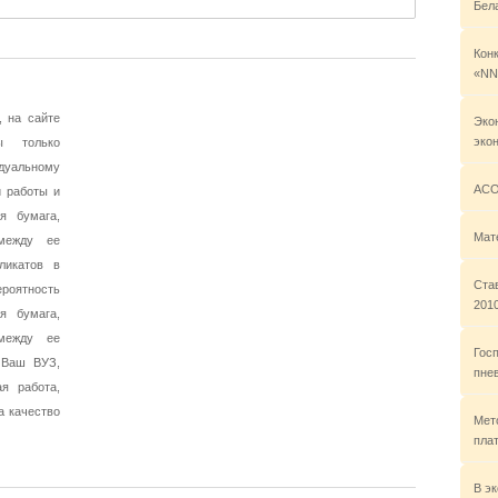
Бел
Кон
«NN
, на сайте
Эко
эко
ы только
дуальному
АСО
 работы и
я бумага,
Мат
 между ее
ликатов в
Став
роятность
2010
я бумага,
 между ее
Гос
 Ваш ВУЗ,
пне
я работа,
а качество
Мет
пла
В э