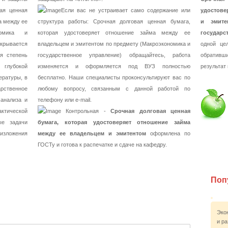
ая ценная
Если вас не устраивает само содержание или
удостове
а между ее
структура работы: Срочная долговая ценная бумага,
и эмите
номика и
которая удостоверяет отношение займа между ее
государс
рывается
владельцем и эмитентом по предмету (Макроэкономика и
одной це
я степень
государственное управление) обращайтесь, работа
обративш
 глубокой
изменяется и оформляется под ВУЗ полностью
результат
ературы, в
бесплатно. Наши специалисты проконсультируют вас по
арственное
любому вопросу, связанным с данной работой по
анализа и
телефону или e-mail.
актической
Контрольная -
Срочная долговая ценная
ые задачи
бумага, которая удостоверяет отношение займа
 изложения
между ее владельцем и эмитентом
оформлена по
ГОСТу и готова к распечатке и сдаче на кафедру.
Поп
Эко
и р