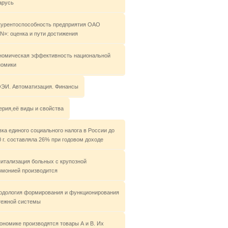
арусь
курентоспособность предприятия ОАО
N»: оценка и пути достижения
номическая эффективность национальной
номики
ЭИ. Автоматизация. Финансы
ерия,её виды и свойства
ка единого социального налога в России до
 г. составляла 26% при годовом доходе
питализация больных с крупозной
вмонией производится
одология формирования и функционирования
тежной системы
кономике производятся товары А и В. Их