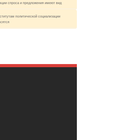
кции спроса и предложения имеют вид
нститутам политической социализации
осятся