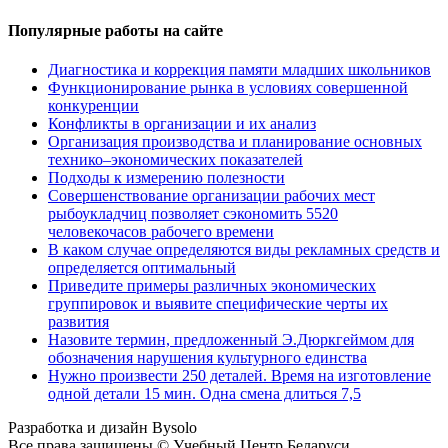
Популярные работы на сайте
Диагностика и коррекция памяти младших школьников
Функционирование рынка в условиях совершенной
конкуренции
Конфликты в организации и их анализ
Организация производства и планирование основных
технико–экономических показателей
Подходы к измерению полезности
Совершенствование организации рабочих мест
рыбоукладчиц позволяет сэкономить 5520
человекочасов рабочего времени
В каком случае определяются виды рекламных средств и
определяется оптимальный
Приведите примеры различных экономических
группировок и выявите специфические черты их
развития
Назовите термин, предложенный Э.Дюркгеймом для
обозначения нарушения культурного единства
Нужно произвести 250 деталей. Время на изготовление
одной детали 15 мин. Одна смена длиться 7,5
Разработка и дизайн Bysolo
Все права защищены © Учебный Центр Беларуси