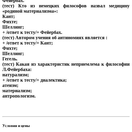
Фейербах.
(тест) Кто из немецких философов назвал медицину
«родиной материализма»:
Кант;
Фихте;
Шеллинг;
+ /ответ к тесту/+ Фейербах.
(тест) Автором учения об антиномиях является :
+ /ответ к тесту/+ Кант;
Фихте;
Шеллинг;
Гегель.
(тест) Какая из характеристик неприемлема к философии
Л.Фейербаха:
натурализм;
+ /ответ к тесту/+ диалектика;
атеизм;
материализм;
антропологизм.
Условия и цены