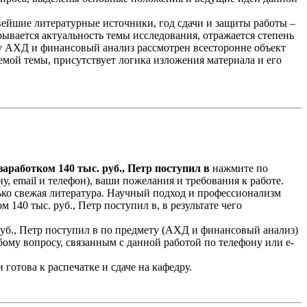
овейшие литературные источники, год сдачи и защиты работы –
рывается актуальность темы исследования, отражается степень
ту АХД и финансовый анализ рассмотрен всесторонне объект
аемой темы, присутствует логика изложения материала и его
аработком 140 тыс. руб., Петр поступил в
нажмите по
у, email и телефон), ваши пожелания и требования к работе.
лько свежая литература. Научный подход и профессионализм
40 тыс. руб., Петр поступил в, в результате чего
 руб., Петр поступил в по предмету (АХД и финансовый анализ)
ому вопросу, связанным с данной работой по телефону или e-
готова к распечатке и сдаче на кафедру.