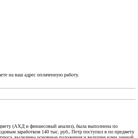
аете на ваш адрес оплаченную работу.
дмету (АХД и финансовый анализ), была выполнена по
довым заработком 140 тыс. руб., Петр поступил в по предмету
опроса, выделены основные положения и ведущие идеи данной