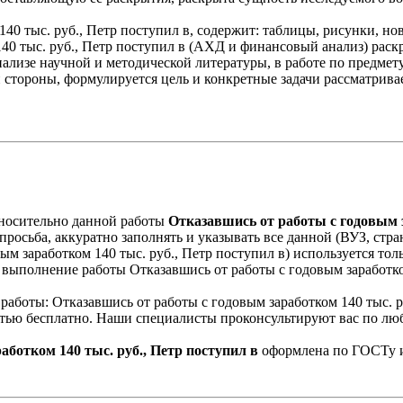
140 тыс. руб., Петр поступил в, содержит: таблицы, рисунки, н
140 тыс. руб., Петр поступил в (АХД и финансовый анализ) раск
нализе научной и методической литературы, в работе по предме
ой стороны, формулируется цель и конкретные задачи рассматрив
носительно данной работы
Отказавшись от работы с годовым з
росьба, аккуратно заполнять и указывать все данной (ВУЗ, стран
м заработком 140 тыс. руб., Петр поступил в) используется то
ыполнение работы Отказавшись от работы с годовым заработком 1
 работы: Отказавшись от работы с годовым заработком 140 тыс.
стью бесплатно. Наши специалисты проконсультируют вас по люб
ботком 140 тыс. руб., Петр поступил в
оформлена по ГОСТу и 