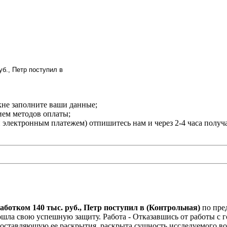
кне заполните ваши данные;
нием методов оплаты;
и электронным платежем) отпишитесь нам и через 2-4 часа получ
ботком 140 тыс. руб., Петр поступил в (Контрольная)
по пре
ла свою успешную защиту. Работа - Отказавшись от работы с го
оставляющую ее раскрытия, раскрыта сущность исследуемого в