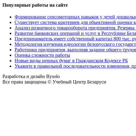
Популярные работы на сайте
Формирование сенсомоторных навыков у детей дошкольно
Существует система критериев для объективной оценки 
Анализ розничного товарооборота предприятия. Резервы 
Развитие банковских операций и услуг в Республике Бел
Предприниматель имеет собственный капитал 800 тыс. ру
Методология изучения идеологии белорусского государст
Работники предприятия, выполняя задание общего трудов
Оценка сложности работы
Новые виды ценных бумаг в Гражданском Кодексе РБ
Укажите в правильной последовательности изменения, 
Разработка и дизайн Bysolo
Все права защищены © Учебный Центр Беларуси