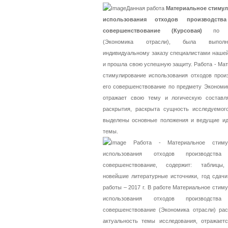
Данная работа
Материальное стиму
использования отходов производст
совершенствование (Курсовая)
по пр
(Экономика отрасли), была выпол
индивидуальному заказу специалистами наше
и прошла свою успешную защиту. Работа - Ма
стимулирование использования отходов прои
его совершенствование по предмету Экономи
отражает свою тему и логическую состав
раскрытия, раскрыта сущность исследуемого
выделены основные положения и ведущие ид
темы.
Работа - Материальное стимул
использования отходов производст
совершенствование, содержит: таблицы,
новейшие литературные источники, год сдач
работы – 2017 г. В работе Материальное стим
использования отходов производст
совершенствование (Экономика отрасли) рас
актуальность темы исследования, отражаетс