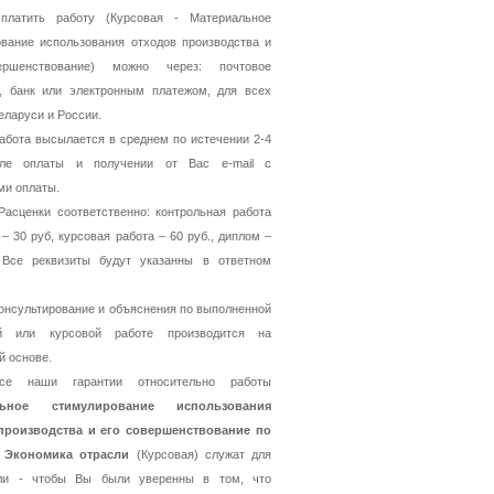
платить работу (Курсовая - Материальное
вание использования отходов производства и
ершенствование) можно через: почтовое
, банк или электронным платежом, для всех
еларуси и России.
абота высылается в среднем по истечении 2-4
ле оплаты и получении от Вас e-mail с
ми оплаты.
асценки соответственно: контрольная работа
 – 30 руб, курсовая работа – 60 руб., диплом –
 Все реквизиты будут указанны в ответном
онсультирование и объяснения по выполненной
й или курсовой работе производится на
й основе.
се наши гарантии относительно работы
льное стимулирование использования
производства и его совершенствование по
 Экономика отрасли
(Курсовая) служат для
ли - чтобы Вы были уверенны в том, что