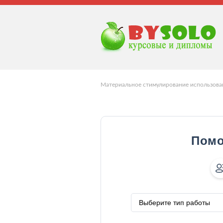
Материальное стимулирование использован
Помо