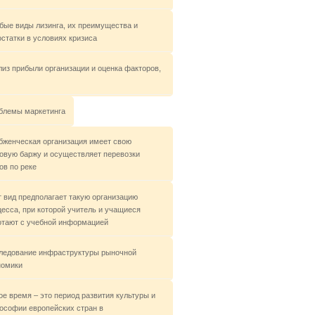
бые виды лизинга, их преимущества и
остатки в условиях кризиса
лиз прибыли организации и оценка факторов,
блемы маркетинга
бженческая организация имеет свою
зовую баржу и осуществляет перевозки
ов по реке
т вид предполагает такую организацию
цесса, при которой учитель и учащиеся
отают с учебной информацией
ледование инфраструктуры рыночной
номики
ое время – это период развития культуры и
ософии европейских стран в