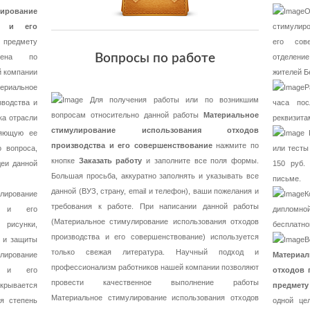
лирование
О
ва и его
стимулиро
едмету
его сов
Вопросы по работе
нена по
отделение
й компании
жителей Б
териальное
Р
Для получения работы или по возникшим
зводства и
часа пос
вопросам относительно данной работы
Материальное
ка отрасли
реквизита
стимулирование использования отходов
ляющую ее
Р
производства и его совершенствование
нажмите по
 вопроса,
или тесты
кнопке
Заказать работу
и заполните все поля формы.
еи данной
150 руб.
Большая просьба, аккуратно заполнять и указывать все
письме.
данной (ВУЗ, страну, email и телефон), ваши пожелания и
ирование
К
требования к работе. При написании данной работы
ва и его
дипломно
(Материальное стимулирование использования отходов
 рисунки,
бесплатно
производства и его совершенствование) используется
и и защиты
В
только свежая литература. Научный подход и
улирование
Материа
профессионализм работников нашей компании позволяют
ва и его
отходов 
провести качественное выполнение работы
крывается
предмету
Материальное стимулирование использования отходов
я степень
одной це