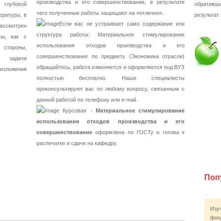
производства и его совершенствование, в результате
 глубокой
обративш
чего полученные работы защищают на «отлично».
ературы, в
результат
Если вас не устраивает само содержание или
ассмотрен
структура работы: Материальное стимулирование
сы, как с
использования отходов производства и его
стороны,
совершенствование по предмету (Экономика отрасли)
 задачи
обращайтесь, работа изменяется и оформляется под ВУЗ
 изложения
полностью бесплатно. Наши специалисты
проконсультируют вас по любому вопросу, связанным с
данной работой по телефону или e-mail.
Курсовая -
Материальное стимулирование
использования отходов производства и его
совершенствование
оформлена по ГОСТу и готова к
распечатке и сдаче на кафедру.
Поп
Изу
фон