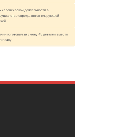
ь человеческой деятельности в
фуцианстве определяется следующей
ачей
очий изготовил за смену 45 деталей вместо
о плану