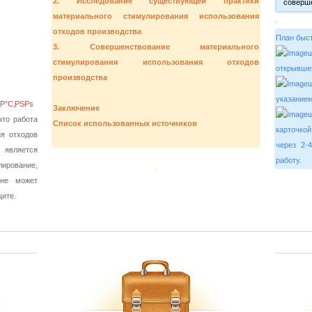
2. Исследование существующей практики
материального стимулирования использования
отходов производства
План быст
3. Совершенствование материального
стимулирования использования отходов
открывше
производства
ш
указанием
Заключение
то работа
Список использованных источников
карточкой
я отходов
через 2-
 является
работу.
ирование,
 не может
щите.