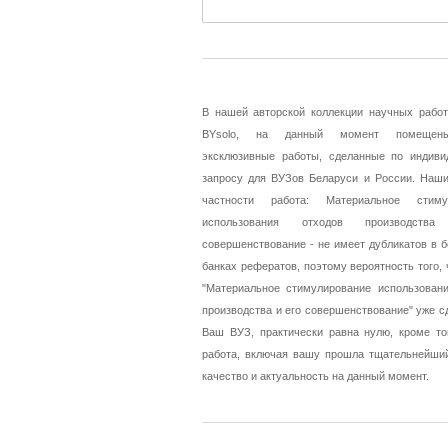
В нашей авторской коллекции научных работ
BYsolo, на данный момент помещен
эксклюзивные работы, сделанные по индиви
запросу для ВУЗов Беларуси и России. Наши
частности работа: Материальное стиму
использования отходов производст
совершенствование - не имеет дубликатов в 
банках рефератов, поэтому вероятность того, 
"Материальное стимулирование использовани
производства и его совершенствование" уже с
Ваш ВУЗ, практически равна нулю, кроме то
работа, включая вашу прошла тщательнейший
качество и актуальность на данный момент.