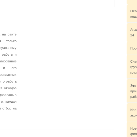
Осо
нед
Ана
, на сайте
24
ы только
дуальному
Про
 работы и
лирование
Сна
гру
ва и его
груз
бесплатных
что работа
Это
я отходов
про
давалась в
раб
го, каждая
 отбор на
Исс
эко
Нов
фил