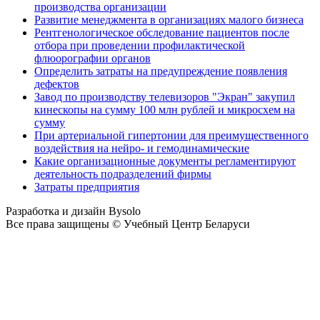
производства организации
Развитие менеджмента в организациях малого бизнеса
Рентгенологическое обследование пациентов после
отбора при проведении профилактической
флюорографии органов
Определить затраты на предупреждение появления
дефектов
Завод по производству телевизоров "Экран" закупил
кинескопы на сумму 100 млн рублей и микросхем на
сумму
При артериальной гипертонии для преимущественного
воздействия на нейро- и гемодинамические
Какие организационные документы регламентируют
деятельность подразделений фирмы
Затраты предприятия
Разработка и дизайн Bysolo
Все права защищены © Учебный Центр Беларуси