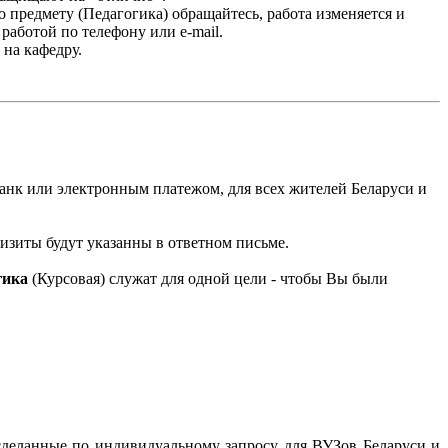
предмету (Педагогика) обращайтесь, работа изменяется и
аботой по телефону или e-mail.
 на кафедру.
анк или электронным платежом, для всех жителей Беларуси и
квизиты будут указанны в ответном письме.
гика
(Курсовая) служат для одной цели - чтобы Вы были
сделанные по индивидуальному запросу для ВУЗов Беларуси и