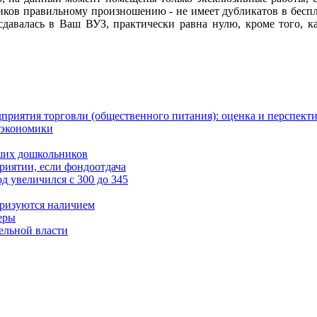
ков правильному произношению - не имеет дубликатов в беспла
авалась в Ваш ВУЗ, практически равна нулю, кроме того, к
приятия торговли (общественного питания): оценка и перспект
 экономики
ших дошкольников
риятии, если фондоотдача
д увеличился с 300 до 345
еризуются наличием
еры
ельной власти