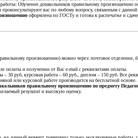
а работы: Обучение дошкольников правильному произношению по 
проконсультируют вас по любому вопросу, связанным с данной р
роизношению
оформлена по ГОСТу и готова к распечатке и сдаче
равильному произношению) можно через: почтовое отделение, б
ле оплаты и получении от Вас e-mail с реквизитами оплаты.
 – 30 руб, курсовая работа – 60 руб., диплом – 150 руб. Все ре
мной или курсовой работе производится на бесплатной основе.
школьников правильному произношению по предмету Педаго
желаемый результат и высокую оценку.
lo, на данный момент помещены только эксклюзивные работы, 