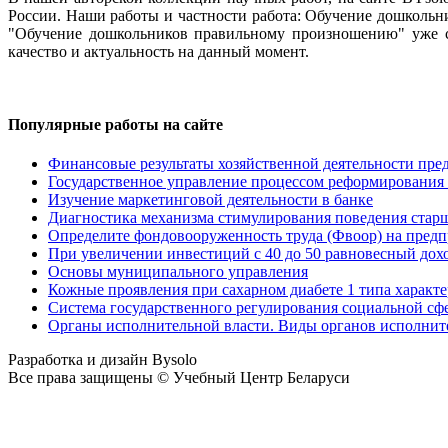
России. Наши работы и частности работа: Обучение дошкольни
"Обучение дошкольников правильному произношению" уже сд
качество и актуальность на данный момент.
Популярные работы на сайте
Финансовые результаты хозяйственной деятельности пред
Государственное управление процессом реформирования
Изучение маркетинговой деятельности в банке
Диагностика механизма стимулирования поведения стар
Определите фондовооруженность труда (Фвоор) на предп
При увеличении инвестиций с 40 до 50 равновесный дохо
Основы муниципального управления
Кожные проявления при сахарном диабете 1 типа характ
Система государственного регулирования социальной сф
Органы исполнительной власти. Виды органов исполнит
Разработка и дизайн Bysolo
Все права защищены © Учебный Центр Беларуси