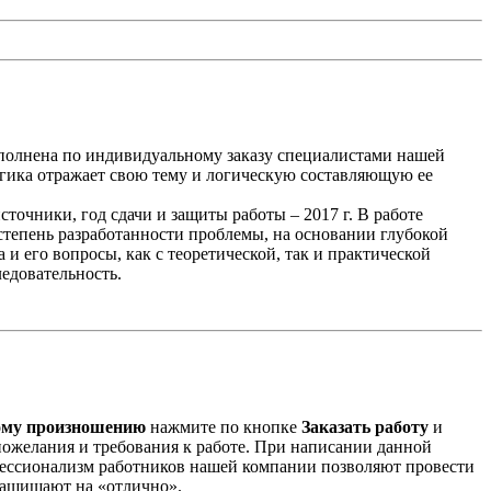
ыполнена по индивидуальному заказу специалистами нашей
гика отражает свою тему и логическую составляющую ее
очники, год сдачи и защиты работы – 2017 г. В работе
тепень разработанности проблемы, на основании глубокой
и его вопросы, как с теоретической, так и практической
едовательность.
ому произношению
нажмите по кнопке
Заказать работу
и
и пожелания и требования к работе. При написании данной
фессионализм работников нашей компании позволяют провести
защищают на «отлично».