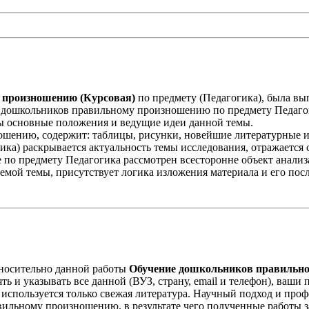
 произношению (Курсовая)
по предмету (Педагогика), была в
е дошкольников правильному произношению по предмету Педаго
ны основные положения и ведущие идеи данной темы.
ению, содержит: таблицы, рисунки, новейшие литературные ист
) раскрывается актуальность темы исследования, отражается с
 по предмету Педагогика рассмотрен всесторонне объект анализа 
емой темы, присутствует логика изложения материала и его посл
носительно данной работы
Обучение дошкольников правильн
ть и указывать все данной (ВУЗ, страну, email и телефон), ваш
спользуется только свежая литература. Научный подход и про
ильному произношению, в результате чего полученные работы 