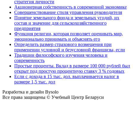
стратегия личности
Акционерная собственность в современной экономике
Совершенствование стиля управления руководителя
Понятие земельного фонда и земельных угодий, их
состав и значение для сельскохозяйственного
предприятия
Функция религии, которая позволяет оценивать мир,
эмоционально принимать и объяснять его
Определить размер страхового возмещения при
применении условной и безусловной франшизы, если
Традиции философского изучения человека и
современность
Простые проценты. Вклад в размере 100 000 рублей был
открыт под простую процентную ставку 3 % годовых
Если с дохода в 15 тыс. дол. выплачивается налог в
размере 1,5 тыс. дол
Разработка и дизайн Bysolo
Все права защищены © Учебный Центр Беларуси