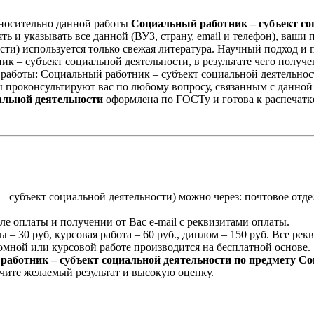
носительно данной работы
Социальный работник – субъект со
ть и указывать все данной (ВУЗ, страну, email и телефон), ваш
сти) используется только свежая литература. Научный подход 
к – субъект социальной деятельности, в результате чего получ
 работы: Социальный работник – субъект социальной деятельнос
проконсультируют вас по любому вопросу, связанным с данной р
альной деятельности
оформлена по ГОСТу и готова к распечатке
– субъект социальной деятельности) можно через: почтовое отд
ле оплаты и получении от Вас e-mail с реквизитами оплаты.
 – 30 руб, курсовая работа – 60 руб., диплом – 150 руб. Все ре
мной или курсовой работе производится на бесплатной основе.
аботник – субъект социальной деятельности по предмету С
чите желаемый результат и высокую оценку.