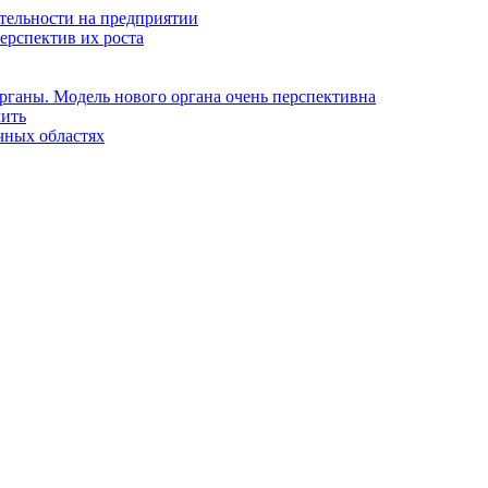
тельности на предприятии
ерспектив их роста
рганы. Модель нового органа очень перспективна
лить
чных областях