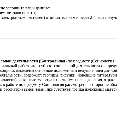
кне заполните ваши данные;
нием методов оплаты;
и электронным платежем) отпишитесь нам и через 2-4 часа получ
льной деятельности (Контрольная)
по предмету (Социология),
циальный работник – субъект социальной деятельности по пред
 вопроса, выделены основные положения и ведущие идеи данной
ятельности, содержит: таблицы, рисунки, новейшие литературны
иология) раскрывается актуальность темы исследования, отража
 в работе по предмету Социология рассмотрен всесторонне объек
и рассматриваемой темы, присутствует логика изложения матери