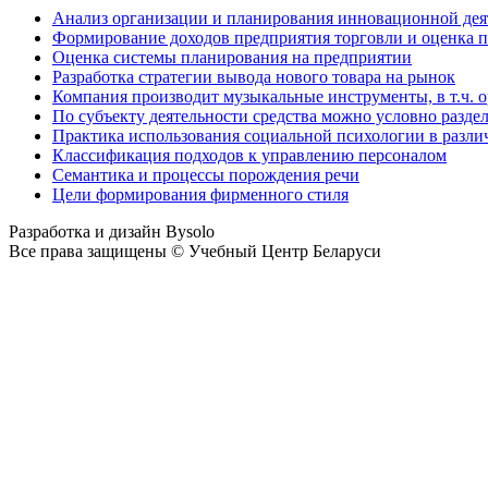
Анализ организации и планирования инновационной дея
Формирование доходов предприятия торговли и оценка п
Оценка системы планирования на предприятии
Разработка стратегии вывода нового товара на рынок
Компания производит музыкальные инструменты, в т.ч. о
По субъекту деятельности средства можно условно разде
Практика использования социальной психологии в разли
Классификация подходов к управлению персоналом
Семантика и процессы порождения речи
Цели формирования фирменного стиля
Разработка и дизайн Bysolo
Все права защищены © Учебный Центр Беларуси