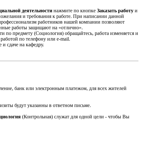
циальной деятельности
нажмите по кнопке
Заказать работу
и
и пожелания и требования к работе. При написании данной
и профессионализм работников нашей компании позволяют
енные работы защищают на «отлично».
ти по предмету (Социология) обращайтесь, работа изменяется и
аботой по телефону или e-mail.
 и сдаче на кафедру.
еление, банк или электронным платежом, для всех жителей
квизиты будут указанны в ответном письме.
оциология
(Контрольная) служат для одной цели - чтобы Вы