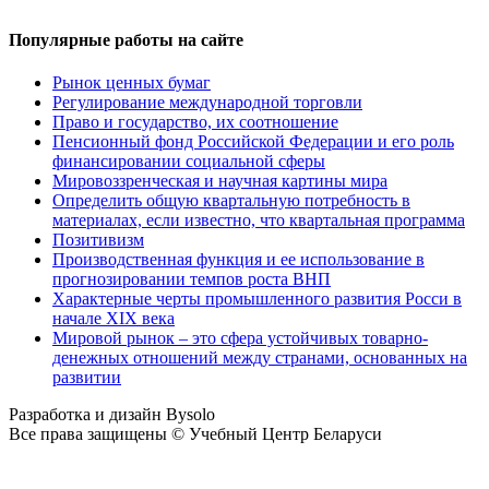
Популярные работы на сайте
Рынок ценных бумаг
Регулирование международной торговли
Право и государство, их соотношение
Пенсионный фонд Российской Федерации и его роль
финансировании социальной сферы
Мировоззренческая и научная картины мира
Определить общую квартальную потребность в
материалах, если известно, что квартальная программа
Позитивизм
Производственная функция и ее использование в
прогнозировании темпов роста ВНП
Характерные черты промышленного развития Росси в
начале XIX века
Мировой рынок – это сфера устойчивых товарно-
денежных отношений между странами, основанных на
развитии
Разработка и дизайн Bysolo
Все права защищены © Учебный Центр Беларуси