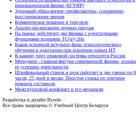
инновационной фирме (БГУИР)
Здоровый образ жизни: профилактика, сохранение,
восстановление зрения
Коммерческое решение в торговле
Анализ организации личных продаж
На рынке действуют две фирмы с идентичными
функциями издержек TC(q)=20q
Каков основной результат фазы технологического
обучения и адаптации при освоении новых ИТ
К какому типу правовой системы относится Россия
Менеджер - главная фигура современной фирмы, основа
ее успешно деятельности
Шлифовальный станок в цехе работает в две смены по 8
часов, 25 дней в месяц. Простои станка по причине
ремонта составили
Межгрупповой конфликт и его механизм
Разработка и дизайн Bysolo
Все права защищены © Учебный Центр Беларуси