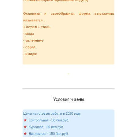
- объектно-ориентированный подход
Основная и своеобразная форма выражения
называется ..
+ /ответ/ + стиль
- мода
- увлечение
- образ
- имидж
Условия и цены
Цены на готовые работы в 2020 году
Контрольная - 30 бел.руб.
Курсовая - 60 бел.руб.
Дипломная - 150 бел.руб.