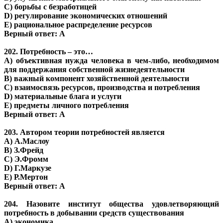
С) борьбы с безработицей
D) регулирование экономических отношений
Е) рациональное распределение ресурсов
Верный ответ: A
202. Потребность – это…
А) объективная нужда человека в чем-либо, необходимом
для поддержания собственной жизнедеятельности
В) важный компонент хозяйственной деятельности
С) взаимосвязь ресурсов, производства и потребления
D) материальные блага и услуги
Е) предметы личного потребления
Верный ответ: A
203. Автором теории потребностей является
A) А.Маслоу
B) З.Фрейд
C) Э.Фромм
D) Г.Маркузе
E) Р.Мертон
Верный ответ: A
204. Назовите институт общества удовлетворяющий
потребность в добывании средств существования
A) экономика