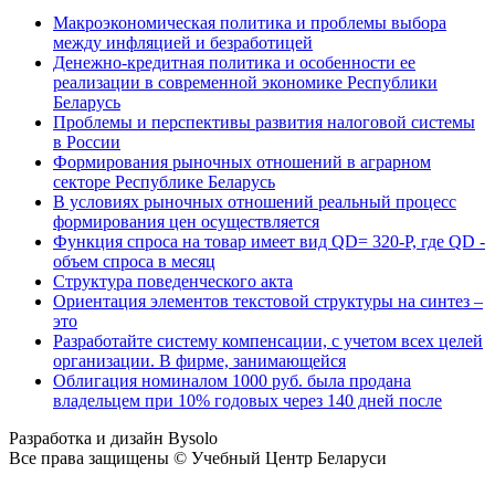
Макроэкономическая политика и проблемы выбора
между инфляцией и безработицей
Денежно-кредитная политика и особенности ее
реализации в современной экономике Республики
Беларусь
Проблемы и перспективы развития налоговой системы
в России
Формирования рыночных отношений в аграрном
секторе Республике Беларусь
В условиях рыночных отношений реальный процесс
формирования цен осуществляется
Функция спроса на товар имеет вид QD= 320-P, где QD -
объем спроса в месяц
Структура поведенческого акта
Ориентация элементов текстовой структуры на синтез –
это
Разработайте систему компенсации, с учетом всех целей
организации. В фирме, занимающейся
Облигация номиналом 1000 руб. была продана
владельцем при 10% годовых через 140 дней после
Разработка и дизайн Bysolo
Все права защищены © Учебный Центр Беларуси