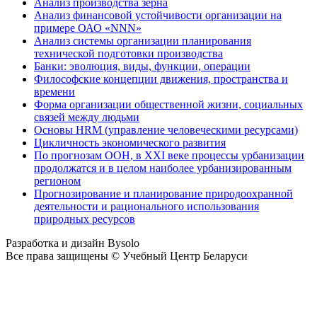
Анализ производства зерна
Анализ финансовой устойчивости организации на
примере ОАО «NNN»
Анализ системы организации планирования
технической подготовки производства
Банки: эволюция, виды, функции, операции
Философские концепции движения, пространства и
времени
Форма организации общественной жизни, социальных
связей между людьми
Основы HRM (управление человеческими ресурсами)
Цикличность экономического развития
По прогнозам ООН, в XXI веке процессы урбанизации
продолжатся и в целом наиболее урбанизированным
регионом
Прогнозирование и планирование природоохранной
деятельности и рационального использования
природных ресурсов
Разработка и дизайн Bysolo
Все права защищены © Учебный Центр Беларуси