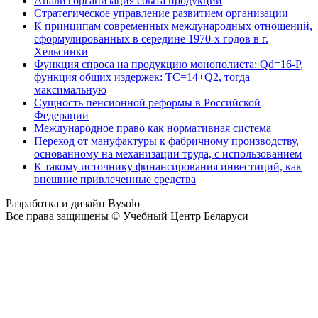
Анализ организация сбыта продукции
Стратегическое управление развитием организации
К принципам современных международных отношений,
сформулированных в середине 1970-х годов в г.
Хельсинки
Функция спроса на продукцию монополиста: Qd=16-P,
функция общих издержек: TC=14+Q2, тогда
максимальную
Сущность пенсионной реформы в Российской
Федерации
Международное право как нормативная система
Переход от мануфактуры к фабричному производству,
основанному на механизации труда, с использованием
К такому источнику финансирования инвестиций, как
внешние привлеченные средства
Разработка и дизайн Bysolo
Все права защищены © Учебный Центр Беларуси