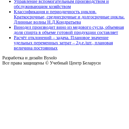
Управление вспомогательным производством и
обслуживающим хозяйством
Классификация и периодичность циклов.
Краткосрочные, среднесрочные и долгосрочные циклы.
Длинные волны Н.Д.Кондратьева
Винодел производит вино из медового сусла, объемная
доля спирта в объеме готовой продукции составляет
Расчёт отклонений – задача. Плановое значение
удельных переменных затрат – 2д.е./шт., плановая
величина постоянных
Разработка и дизайн Bysolo
Все права защищены © Учебный Центр Беларуси