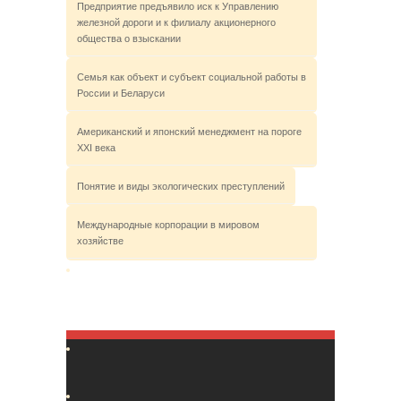
Предприятие предъявило иск к Управлению
железной дороги и к филиалу акционерного
общества о взыскании
Семья как объект и субъект социальной работы в
России и Беларуси
Американский и японский менеджмент на пороге
XXI века
Понятие и виды экологических преступлений
Международные корпорации в мировом
хозяйстве