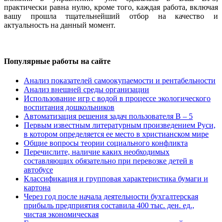
практически равна нулю, кроме того, каждая работа, включая
вашу прошла тщательнейший отбор на качество и
актуальность на данный момент.
Популярные работы на сайте
Анализ показателей самоокупаемости и рентабельности
Анализ внешней среды организации
Использование игр с водой в процессе экологического
воспитания дошкольников
Автоматизация решения задач пользователя В – 5
Первым известным литературным произведением Руси,
в котором определяется ее место в христианском мире
Общие вопросы теории социального конфликта
Перечислите, наличие каких необходимых
составляющих обязательно при перевозке детей в
автобусе
Классификация и групповая характеристика бумаги и
картона
Через год после начала деятельности бухгалтерская
прибыль предприятия составила 400 тыс. ден. ед.,
чистая экономическая