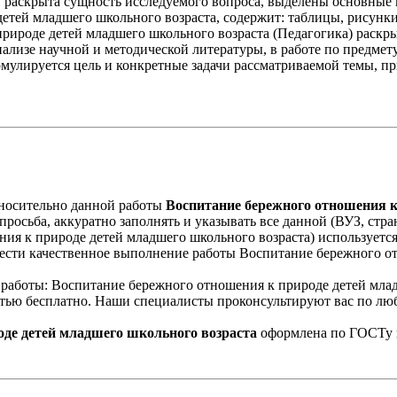
, раскрыта сущность исследуемого вопроса, выделены основные
етей младшего школьного возраста, содержит: таблицы, рисунк
природе детей младшего школьного возраста (Педагогика) раскры
ализе научной и методической литературы, в работе по предмету
ормулируется цель и конкретные задачи рассматриваемой темы, пр
носительно данной работы
Воспитание бережного отношения к
росьба, аккуратно заполнять и указывать все данной (ВУЗ, стран
я к природе детей младшего школьного возраста) используется
сти качественное выполнение работы Воспитание бережного отн
а работы: Воспитание бережного отношения к природе детей мла
стью бесплатно. Наши специалисты проконсультируют вас по люб
оде детей младшего школьного возраста
оформлена по ГОСТу и 