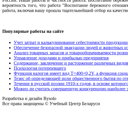
России. Наши работы и частности работа: Воспитание бережн
вероятность того, что работа "Воспитание бережного отноше
работа, включая вашу прошла тщательнейший отбор на качеств
Популярные работы на сайте
Учет затрат и калькулирование себестоимости продукции 
Обеспечение безопасной эвакуации людей и животных и
Анализ товарных запасов и товарооборачиваемости розн
Управление доходами и прибылью предприятия
Содержание, заключение и расторжение различных видов
Психология потерпевшего
Функция налогов имеет вид Т=400+0,2Y, а функция соци
Тезис об определяющей роли общественного бытия по о
Течение в русской поэзии 1910-х годов, в основе которо
Можно ли считать совершенную конкуренцию наиболее 
Разработка и дизайн Bysolo
Все права защищены © Учебный Центр Беларуси