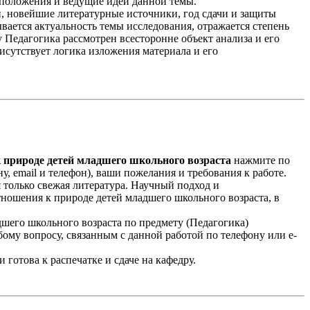
 положения и ведущие идеи данной темы.
и, новейшие литературные источники, год сдачи и защиты
вается актуальность темы исследования, отражается степень
 Педагогика рассмотрен всесторонне объект анализа и его
исутствует логика изложения материала и его
 природе детей младшего школьного возраста
нажмите по
у, email и телефон), ваши пожелания и требования к работе.
 только свежая литература. Научный подход и
ошения к природе детей младшего школьного возраста, в
дшего школьного возраста по предмету (Педагогика)
ому вопросу, связанным с данной работой по телефону или e-
готова к распечатке и сдаче на кафедру.