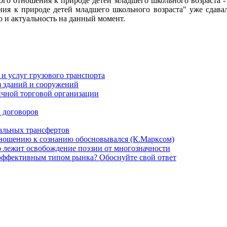
ого отношения к природе детей младшего школьного возраста - 
ния к природе детей младшего школьного возраста" уже сдава
о и актуальность на данный момент.
и услуг грузового транспорта
з зданий и сооружений
ичной торговой организации
 договоров
альных трансфертов
тношению к сознанию обосновывался (К.Марксом)
го лежит освобождение поэзии от многозначности
эффективным типом рынка? Обоснуйте свой ответ