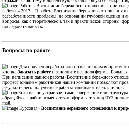
отражает свою тему и логическую составляющую ее раскрытия
Работа - Воспитание бережного отношения к природе д
работы – 2017 г. В работе Воспитание бережного отношения к 
разработанности проблемы, на основании глубокой оценки и ан
вопросы, как с теоретической, так и практической стороны, ф
последовательность.
Вопросы по работе
Для получения работы или по возникшим вопросам от
кнопке
Заказать работу
и заполните все поля формы. Большая п
При написании данной работы (Воспитание бережного отношени
профессионализм работников нашей компании позволяют прове
результате чего полученные работы защищают на «отлично».
Если вас не устраивает само содержание или структур
обращайтесь, работа изменяется и оформляется под ВУЗ полно
mail.
Курсовая -
Воспитание бережного отношения к прир