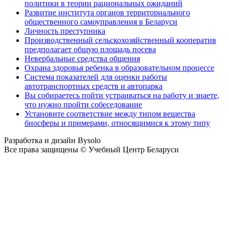
политики в теории рациональных ожиданий
Развитие института органов территориального
общественного самоуправления в Беларуси
Личность преступника
Производственный сельскохозяйственный кооператив
предполагает общую площадь посева
Невербальные средства общения
Охрана здоровья ребенка в образовательном процессе
Система показателей для оценки работы
автотранспортных средств и автопарка
Вы собираетесь пойти устраиваться на работу и знаете,
что нужно пройти собеседование
Установите соответствие между типом вещества
биосферы и примерами, относящимися к этому типу
Разработка и дизайн Bysolo
Все права защищены © Учебный Центр Беларуси