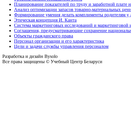
Планирование показателей по труду и заработной плате 
Анализ оптимизации запасов товарно-материальных ценн
Формирование умения делать комплименты родителям у д
Этическая концепция И. Канта
Система маркетинговых исследований и маркетинговой
Соглашения, предусматривающие сохранение националь
Объекты гражданского права
Персонал организации и его характеристика
Цели и задачи службы управления персоналом
Разработка и дизайн Bysolo
Все права защищены © Учебный Центр Беларуси