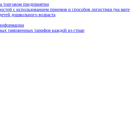
на торговом предприятии
остей с использованием приемов и способов логистики (на мате
етей дошкольного возраста
 информации
ных таможенных тарифов каждой из стран