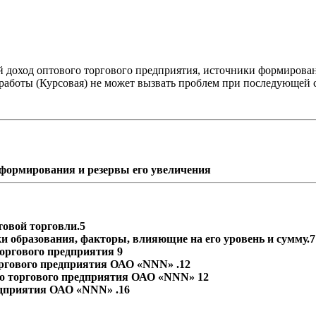
й доход оптового торгового предприятия, источники формирован
аботы (Курсовая) не может вызвать проблем при последующей с
 формирования и резервы его увеличения
товой торговли.5
ки образования, факторы, влияющие на его уровень и сумму.7
торгового предприятия 9
оргового предприятия ОАО «NNN» .12
го торгового предприятия ОАО «NNN» 12
едприятия ОАО «NNN» .16