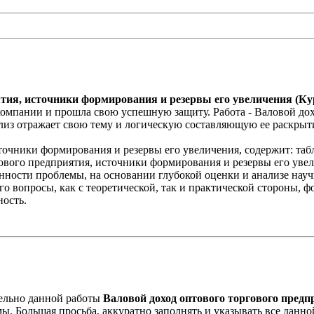
ятия, источники формирования и резервы его увеличения (Ку
омпании и прошла свою успешную защиту. Работа - Валовой дох
лиз отражает свою тему и логическую составляющую ее раскрыти
сточники формирования и резервы его увеличения, содержит: таб
ргового предприятия, источники формирования и резервы его ув
анности проблемы, на основании глубокой оценки и анализе нау
го вопросы, как с теоретической, так и практической стороны, 
ность.
ельно данной работы
Валовой доход оптового торгового пред
ы. Большая просьба, аккуратно заполнять и указывать все данной