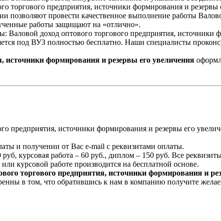
го торгового предприятия, источники формирования и резервы е
и позволяют провести качественное выполнение работы Валово
олученные работы защищают на «отлично».
оты: Валовой доход оптового торгового предприятия, источники
яется под ВУЗ полностью бесплатно. Наши специалисты проконс
я, источники формирования и резервы его увеличения
оформле
ого предприятия, источники формирования и резервы его увелич
латы и получении от Вас e-mail с реквизитами оплаты.
руб, курсовая работа – 60 руб., диплом – 150 руб. Все реквизит
или курсовой работе производится на бесплатной основе.
ового торгового предприятия, источники формирования и р
ренны в том, что обратившись к нам в компанию получите желае