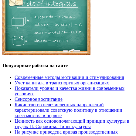
Популярные работы на сайте
Современные методы мотивации и стимулирования
Учет капитала в транспортных организациях
Показатели уровня и качества жизни в современных
условиях
Сенсорное воспитание
Какие три из перечисленных направлений
характеризовали советскую политику в отношении
крестьянства в первые
Ценность как основополагающий принцип культуры в
трудах П. Сорокина. Типы культуры
На рисунке приведена кривая производственных