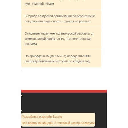
руб., годовой объем
В городе создается организация по развитию не
популярного вида спорта - хоккея на роликах
Основным отличием политической рекламы от
коммерческой является то, что политическая
реклама
По приведенным данным: а) определите ВВП
распределительным методом за каждый год
Разработка и дизайн Bysolo
Все права защищены © Учебный Центр Беларуси