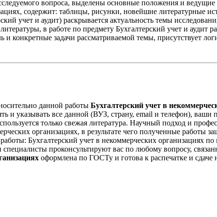
сследуемого вопроса, выделены основные положения и ведущие 
ациях, содержит: таблицы, рисунки, новейшие литературные исто
ский учет и аудит) раскрывается актуальность темы исследовани
итературы, в работе по предмету Бухгалтерский учет и аудит ра
ль и конкретные задачи рассматриваемой темы, присутствует лог
носительно данной работы
Бухгалтерский учет в некоммерчес
ть и указывать все данной (ВУЗ, страну, email и телефон), ваш
используется только свежая литература. Научный подход и проф
ерческих организациях, в результате чего полученные работы з
 работы: Бухгалтерский учет в некоммерческих организациях по 
 специалисты проконсультируют вас по любому вопросу, связанн
ганизациях
оформлена по ГОСТу и готова к распечатке и сдаче н