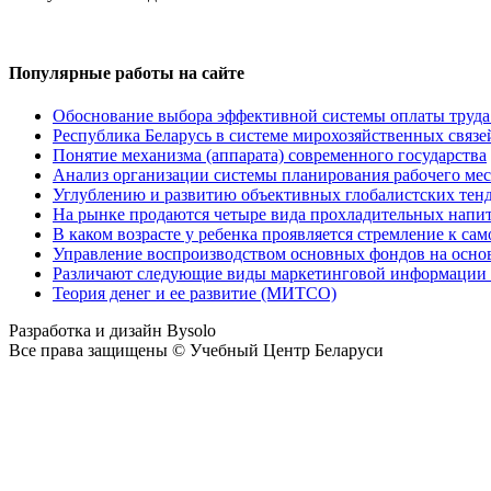
Популярные работы на сайте
Обоснование выбора эффективной системы оплаты труда
Республика Беларусь в системе мирохозяйственных связе
Понятие механизма (аппарата) современного государства
Анализ организации системы планирования рабочего м
Углублению и развитию объективных глобалистских тен
На рынке продаются четыре вида прохладительных напи
В каком возрасте у ребенка проявляется стремление к са
Управление воспроизводством основных фондов на осно
Различают следующие виды маркетинговой информации в
Теория денег и ее развитие (МИТСО)
Разработка и дизайн Bysolo
Все права защищены © Учебный Центр Беларуси