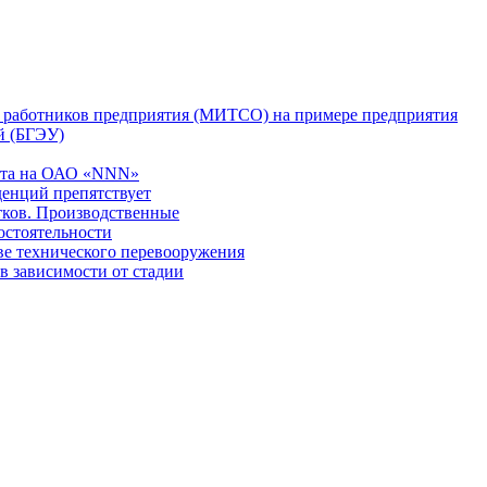
 работников предприятия (МИТСО) на примере предприятия
й (БГЭУ)
еста на ОАО «NNN»
денций препятствует
тков. Производственные
мостоятельности
ве технического перевооружения
 зависимости от стадии