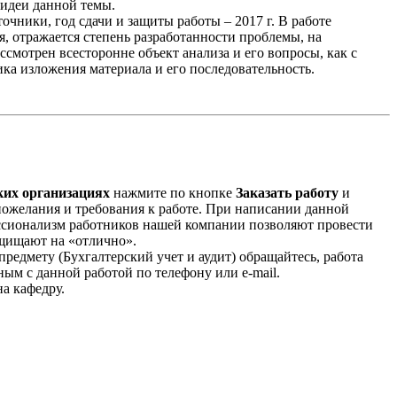
идеи данной темы.
чники, год сдачи и защиты работы – 2017 г. В работе
я, отражается степень разработанности проблемы, на
ссмотрен всесторонне объект анализа и его вопросы, как с
ика изложения материала и его последовательность.
ких организациях
нажмите по кнопке
Заказать работу
и
и пожелания и требования к работе. При написании данной
ессионализм работников нашей компании позволяют провести
ащищают на «отлично».
предмету (Бухгалтерский учет и аудит) обращайтесь, работа
ым с данной работой по телефону или e-mail.
а кафедру.