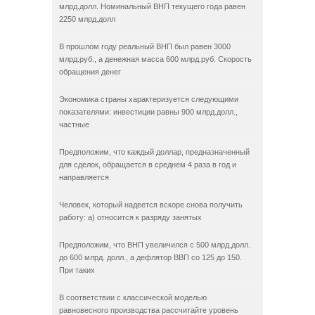
млрд.долл. Номинальный ВНП текущего года равен
2250 млрд.долл
В прошлом году реальный ВНП был равен 3000
млрд.руб., а денежная масса 600 млрд.руб. Скорость
обращения денег
Экономика страны характеризуется следующими
показателями: инвестиции равны 900 млрд.долл.,
частные
Предположим, что каждый доллар, предназначенный
для сделок, обращается в среднем 4 раза в год и
направляется
Человек, который надеется вскоре снова получить
работу: а) относится к разряду занятых
Предположим, что ВНП увеличился с 500 млрд.долл.
до 600 млрд. долл., а дефлятор ВВП со 125 до 150.
При таких
В соответствии с классической моделью
равновесного производства рассчитайте уровень